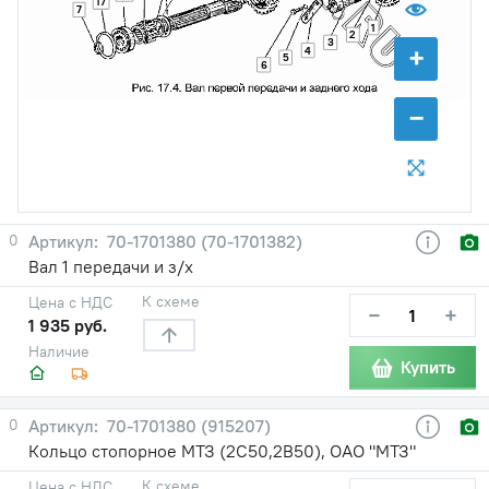
17
7
1
2
3
+
4
5
6
−
0
70-1701380 (70-1701382)
Вал 1 передачи и з/х
К схеме
Цена с НДС
−
+
1 935 руб.
Наличие
Купить
0
70-1701380 (915207)
Кольцо стопорное МТЗ (2С50,2В50), ОАО "МТЗ"
К схеме
Цена с НДС