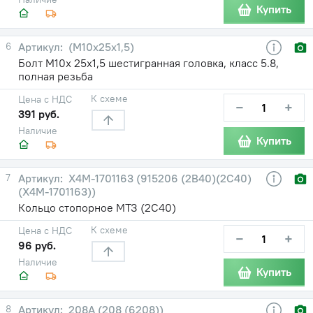
Купить
6
(М10х25х1,5)
Болт М10х 25х1,5 шестигранная головка, класс 5.8,
полная резьба
К схеме
Цена с НДС
−
+
391 руб.
Наличие
Купить
7
Х4М-1701163 (915206 (2В40)(2С40)
(Х4М-1701163))
Кольцо стопорное МТЗ (2С40)
К схеме
Цена с НДС
−
+
96 руб.
Наличие
Купить
8
208А (208 (6208))