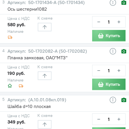
3
50-1701434-А (50-1701434)
Ось шестерни1082
К схеме
Цена с НДС
−
+
580 руб.
Наличие
Купить
4
50-1702082-А (50-1702082)
Планка замковая, ОАО"МТЗ"
К схеме
Цена с НДС
−
+
190 руб.
Наличие
Купить
5
(А.10.01.08кп.019)
Шайба d=10 плоская
К схеме
Цена с НДС
−
+
349 руб.
Наличие