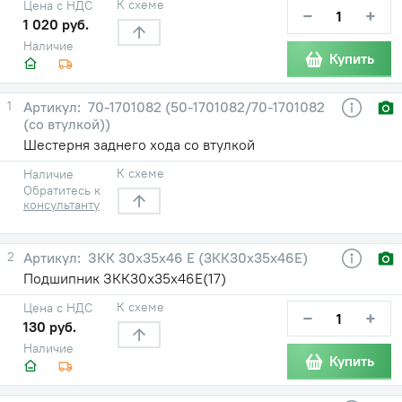
К схеме
Цена с НДС
−
+
1 020 руб.
Наличие
Купить
1
70-1701082 (50-1701082/70-1701082
(со втулкой))
Шестерня заднего хода со втулкой
К схеме
Наличие
Обратитесь к
консультанту
2
ЗКК 30х35х46 Е (3КК30х35х46Е)
Подшипник ЗКК30х35х46Е(17)
К схеме
Цена с НДС
−
+
130 руб.
Наличие
Купить