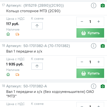
17
(915219 (2В90)(2С90))
Кольцо стопорное МТЗ (2С90)
К схеме
Цена с НДС
−
+
117 руб.
Наличие
Купить
18
50-1701382-А (70-1701382)
Вал 1 передачи и з/х
К схеме
Цена с НДС
−
+
1 935 руб.
Наличие
Купить
18
50-1701382-А
Вал 1 передачи и з/х (без ходоуменьшителя) ОАО
"МТЗ"
К схеме
Цена с НДС
−
+