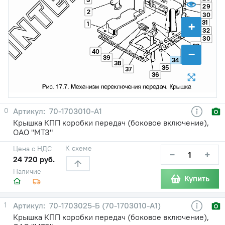
29
2
30
+
31
1
32
30
33
−
40
30
39
34
38
35
37
36
0
70-1703010-А1
Крышка КПП коробки передач (боковое включение),
ОАО "МТЗ"
К схеме
Цена с НДС
−
+
24 720 руб.
Наличие
Купить
1
70-1703025-Б (70-1703010-А1)
Крышка КПП коробки передач (боковое включение),