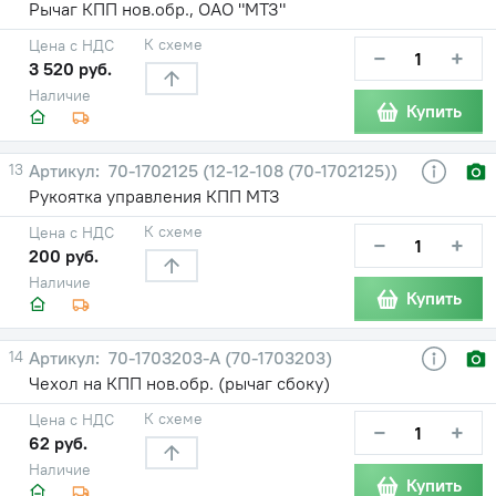
Рычаг КПП нов.обр., ОАО "МТЗ"
К схеме
Цена с НДС
−
+
3 520 руб.
Наличие
Купить
13
70-1702125 (12-12-108 (70-1702125))
Рукоятка управления КПП МТЗ
К схеме
Цена с НДС
−
+
200 руб.
Наличие
Купить
14
70-1703203-А (70-1703203)
Чехол на КПП нов.обр. (рычаг сбоку)
К схеме
Цена с НДС
−
+
62 руб.
Наличие
Купить