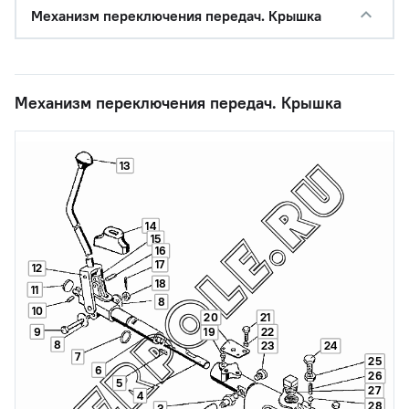
Механизм переключения передач. Крышка
Механизм переключения передач. Крышка
13
14
15
16
17
12
18
11
8
10
20
21
9
22
19
8
23
24
7
25
6
26
5
27
4
28
3