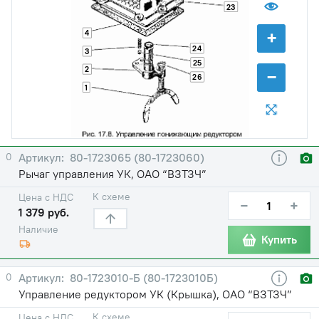
23
+
4
24
3
25
2
−
26
1
0
80-1723065 (80-1723060)
Рычаг управления УК, ОАО “ВЗТЗЧ”
К схеме
Цена с НДС
−
+
1 379 руб.
Наличие
Купить
0
80-1723010-Б (80-1723010Б)
Управление редуктором УК (Крышка), ОАО “ВЗТЗЧ”
К схеме
Цена с НДС