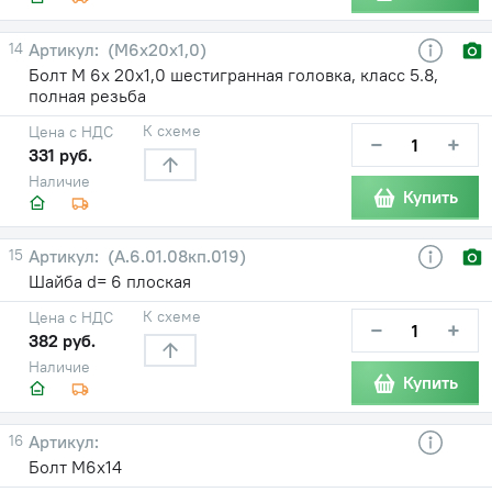
14
(М6х20х1,0)
Болт М 6х 20х1,0 шестигранная головка, класс 5.8,
полная резьба
К схеме
Цена с НДС
−
+
331 руб.
Наличие
Купить
15
(А.6.01.08кп.019)
Шайба d= 6 плоская
К схеме
Цена с НДС
−
+
382 руб.
Наличие
Купить
16
Болт М6х14