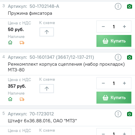
3
50-1702148-А
Пружина фиксатора
К схеме
Цена с НДС
−
+
50 руб.
Наличие
Купить
4
50-1601347 (3667/12-137-211)
Ремкомплект корпуса сцепления (набор прокладок)
МТЗ-80
К схеме
Цена с НДС
−
+
357 руб.
Наличие
Купить
5
70-1723012
Штифт 6х36.88.016, ОАО "МТЗ"
К схеме
Цена с НДС
−
+