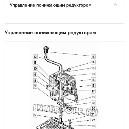
Управление понижающим редуктором
Управление понижающим редуктором
12
13
14
11
15
10
10
9
16
8
15
7
17
18
19
20
6
21
5
22
19