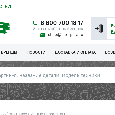
СТЕЙ
8 800 700 18 17
Р
Заказать обратный звонок
В
shop@interpole.ru
БРЕНДЫ
НОВОСТИ
ДОСТАВКА И ОПЛАТА
ВОЗВ
данный МТЗ-82 (L=626мм)
Цена 
Наличие
2 231 
ы выберите все нужные параметры