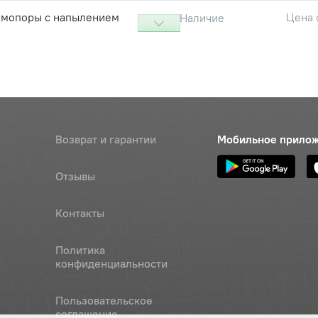
омопоры с напылением
Цена 
Наличие
ка)
123.60
омопоры (тонкий)
Цена 
Наличие
35 руб
к 115 (6015) (75х115х20)
Наличие
Обратитесь к
Возврат и гарантии
Мобильное прило
консультанту
Отзывы
к 115 (6015) (75х115х20) ZVL
Наличие
Обратитесь к
консультанту
Контакты
Цена 
Наличие
Политика
2 413 
конфиденциальности
12 втулки , ОАО "БЗТДиА"
Цена 
Наличие
Пользовательское
200 р
соглашение