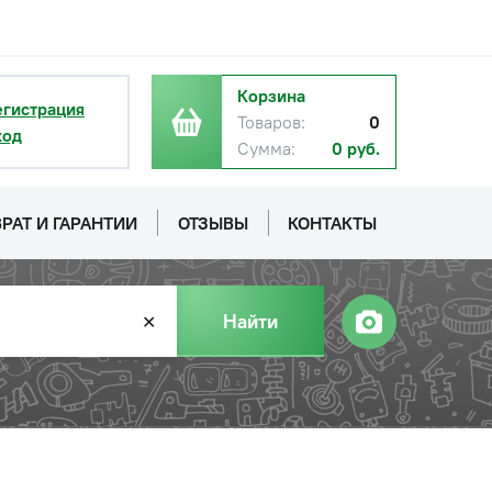
Корзина
егистрация
Товаров:
0
ход
Сумма:
0 руб.
РАТ И ГАРАНТИИ
ОТЗЫВЫ
КОНТАКТЫ
Найти
✕
с НДС
−
+
Купить
руб.