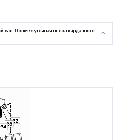
с НДС
−
+
Купить
 руб.
с НДС
й вал. Промежуточная опора карданного
−
+
Купить
0 руб.
с НДС
−
+
Купить
 руб.
с НДС
−
+
Купить
 руб.
с НДС
−
+
Купить
руб.
22
с НДС
23
−
+
Купить
24
5
уб.