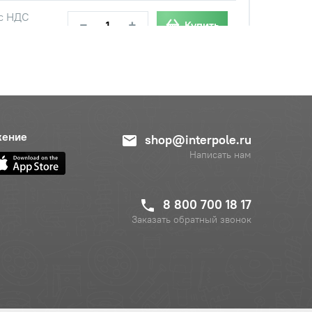
с НДС
−
+
Купить
 руб.
с НДС
−
+
Купить
.
жение
shop@interpole.ru
Написать нам
8 800 700 18 17
Заказать обратный звонок
с НДС
−
+
Купить
руб.
с НДС
−
+
Купить
уб.