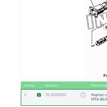
1
72-2209014
Фланец 
2
(1921/12-364-211)
Ремкомп
карданно
МТЗ-80,
3
(М8х30х1,25)
Болт М 8
головка,
4
(А.8.01.08кп.019)
Шайба d=
5
72-2209028
Грязевик
Номер
Артикул
Наименов
6
72-2209022
Корпус 
МТЗ-80,