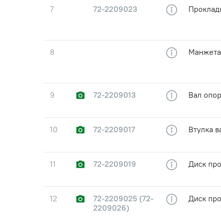
7
72-2209023
Проклад
8
Манжета 
9
72-2209013
Вал опо
10
72-2209017
Втулка в
11
72-2209019
Диск пр
12
72-2209025 (72-
Диск пр
2209026)