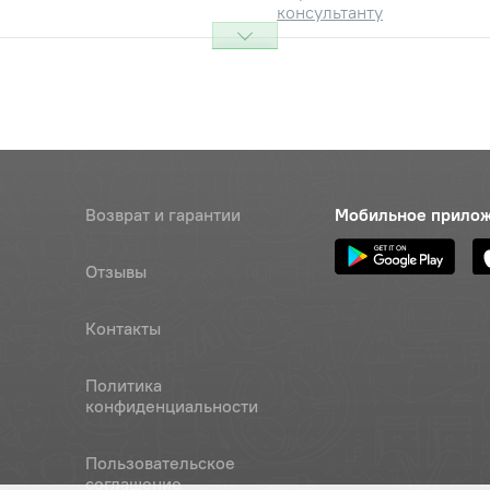
консультанту
6х2,0 шестигранная, класс 6
Цена 
Наличие
484 р
онусная (d=16) МТЗ-1221/1523
Цена 
Наличие
340 р
Возврат и гарантии
Мобильное прило
 рычага ПВМ МТЗ-1221 М16х2-
Цена 
Наличие
"МТЗ"
240 р
Отзывы
йн гидроцилиндра МТЗ-920
Цена 
Наличие
ние моста -04), ОАО "МТЗ"
4 450 
Контакты
йн гидроцилиндра МТЗ-920
Цена 
Наличие
Политика
ние моста -04), ОАО "МТЗ"
4 450 
конфиденциальности
йн гидроцилиндра МТЗ-920
Пользовательское
Цена 
Наличие
ние моста -02,), ОАО "МТЗ"
соглашение
5 190 