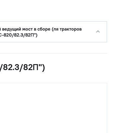
с НДС
−
+
Купить
уб.
с НДС
−
+
Купить
 ведущий мост в сборе (ля тракторов
руб.
-820/82.3/82П")
с НДС
−
+
Купить
б.
с НДС
/82.3/82П")
−
+
Купить
б.
с НДС
−
+
Купить
б.