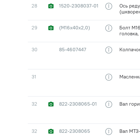
28
1520-2308037-01
Ось ред
(шкворен
29
(М16х40х2,0)
Болт М16
головка,
30
85-4607447
Колпачо
31
Масленка
32
822-2308065-01
Вал гори
32
822-2308065
Вал МТЗ-