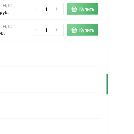
с НДС
−
+
Купить
руб.
с НДС
−
+
Купить
уб.