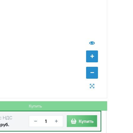
с НДС
−
+
Купить
+
б.
−
с НДС
−
+
Купить
б.
Купить
с НДС
−
+
Купить
 руб.