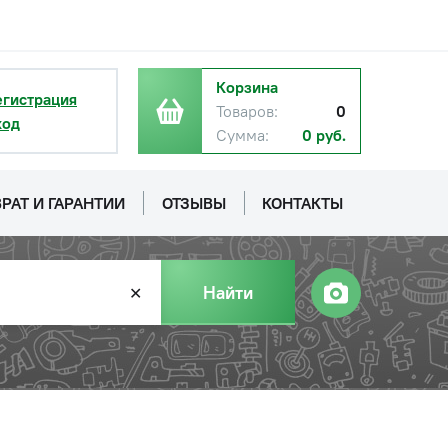
с НДС
−
+
Купить
уб.
Корзина
егистрация
Товаров:
0
ход
Сумма:
0 руб.
с НДС
−
+
Купить
уб.
РАТ И ГАРАНТИИ
ОТЗЫВЫ
КОНТАКТЫ
с НДС
−
+
Купить
уб.
Найти
✕
с НДС
−
+
Купить
уб.