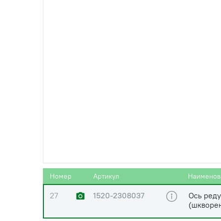
23
Пробка П
24
52-2302021
Прокладк
В=0,5 мм
25
52-2302022
Прокладк
В=0,2 мм
26
Кольцо 0
Номер
Артикул
Наименов
27
1520-2308037
Ось ред
(шкворен