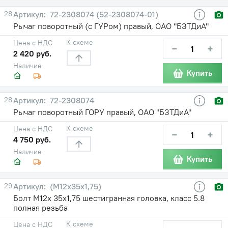
28
72-2308074 (52-2308074-01)
Рычаг поворотный (с ГУРом) правый, ОАО "БЗТДиА"
К схеме
Цена с НДС
−
+
2 420 руб.
Наличие
Купить
28
72-2308074
Рычаг поворотный ГОРУ правый, ОАО "БЗТДиА"
К схеме
Цена с НДС
−
+
4 750 руб.
Наличие
Купить
29
(М12х35х1,75)
Болт М12х 35х1,75 шестигранная головка, класс 5.8
полная резьба
К схеме
Цена с НДС