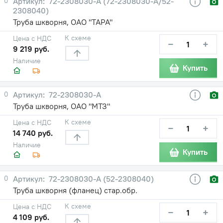
0
72-2308030-А (72-2308030-А/52-
2308040)
Труба шкворня, ОАО "ТАРА"
К схеме
Цена с НДС
−
+
9 219 руб.
Наличие
Купить
0
72-2308030-А
Труба шкворня, ОАО "МТЗ"
К схеме
Цена с НДС
−
+
14 740 руб.
Наличие
Купить
0
72-2308030-А (52-2308040)
Труба шкворня (фланец) стар.обр.
К схеме
Цена с НДС
−
+
4 109 руб.