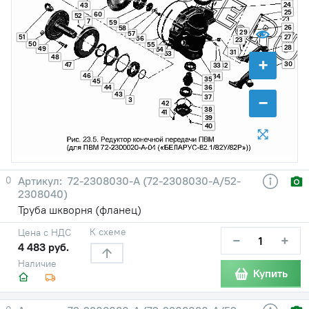
24
43
25
60
52
7
59
26
58
29
57
51
27
56
23
50
55
28
49
54
31
53
48
+
30
47
33
32
46
34
35
45
36
44
43
−
37
3
42
38
41
39
40
0
72-2308030-А (72-2308030-А/52-
2308040)
Труба шкворня (фланец)
К схеме
Цена с НДС
−
+
4 483 руб.
Наличие
Купить