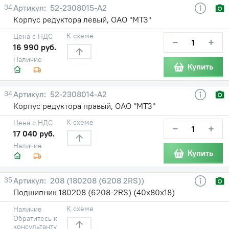
34
52-2308015-А2
Корпус редуктора левый, ОАО "МТЗ"
К схеме
Цена с НДС
−
+
16 990 руб.
Наличие
Купить
34
52-2308014-А2
Корпус редуктора правый, ОАО "МТЗ"
К схеме
Цена с НДС
−
+
17 040 руб.
Наличие
Купить
35
208 (180208 (6208 2RS))
Подшипник 180208 (6208-2RS) (40х80х18)
К схеме
Наличие
Обратитесь к
консультанту