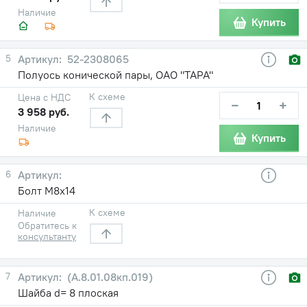
Наличие
Купить
5
52-2308065
Полуось конической пары, ОАО "ТАРА"
К схеме
Цена с НДС
−
+
3 958 руб.
Наличие
Купить
6
Болт М8х14
К схеме
Наличие
Обратитесь к
консультанту
7
(А.8.01.08кп.019)
Шайба d= 8 плоская