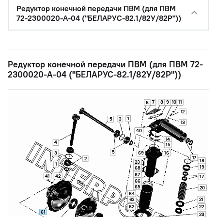
Редуктор конечной передачи ПВМ (для ПВМ
72-2300020-А-04 ("БЕЛАРУС-82.1/82У/82Р"))
Редуктор конечной передачи ПВМ (для ПВМ 72-
2300020-А-04 ("БЕЛАРУС-82.1/82У/82Р"))
7
8
9
10
11
6
12
1
3
5
13
40
14
4
15
5
3
16
69
17
2
18
23
1
19
68
67
41
42
17
66
65
20
64
21
63
62
22
61
23