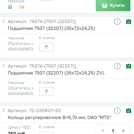
Наличие
Купить
2
7507А (7507 (32207))
Подшипник 7507 (32207) (35х72х24,25)
К схеме
Наличие
Обратитесь к
консультанту
2
7507А (7507 (32207))
Подшипник 7507 (32207) (35х72х24,25) ZVL
К схеме
Наличие
Обратитесь к
консультанту
3
72-2308121-02
Кольцо регулировочное В=6,10 мм, ОАО "МТЗ"
К схеме
Цена с НДС
−
+
250 руб.