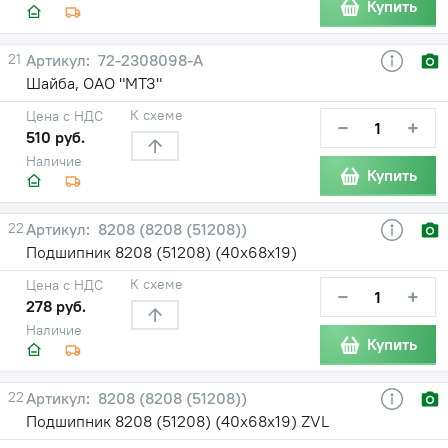
Купить
21
72-2308098-А
Шайба, ОАО "МТЗ"
К схеме
Цена с НДС
−
+
510 руб.
Наличие
Купить
22
8208 (8208 (51208))
Подшипник 8208 (51208) (40х68х19)
К схеме
Цена с НДС
−
+
278 руб.
Наличие
Купить
22
8208 (8208 (51208))
Подшипник 8208 (51208) (40х68х19) ZVL