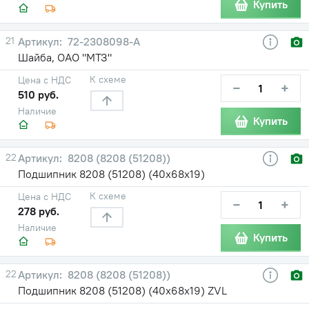
Купить
21
72-2308098-А
Шайба, ОАО "МТЗ"
К схеме
Цена с НДС
−
+
510 руб.
Наличие
Купить
22
8208 (8208 (51208))
Подшипник 8208 (51208) (40х68х19)
К схеме
Цена с НДС
−
+
278 руб.
Наличие
Купить
22
8208 (8208 (51208))
Подшипник 8208 (51208) (40х68х19) ZVL