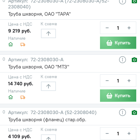
0
72-2308030-А (72-2308030-А/52-
2308040)
Труба шкворня, ОАО "ТАРА"
К схеме
Цена с НДС
−
+
9 219 руб.
Наличие
Купить
0
72-2308030-А
Труба шкворня, ОАО "МТЗ"
К схеме
Цена с НДС
−
+
14 740 руб.
Наличие
Купить
0
72-2308030-А (52-2308040)
Труба шкворня (фланец) стар.обр.
К схеме
Цена с НДС
−
+
4 109 руб.