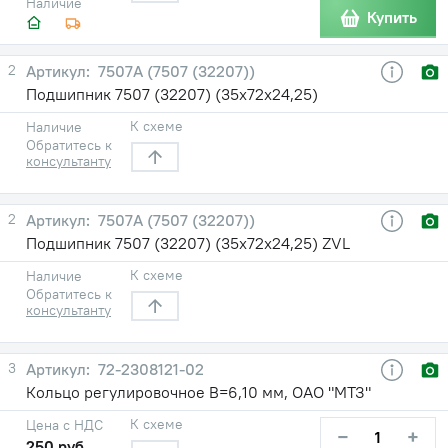
Наличие
Купить
2
7507А (7507 (32207))
Подшипник 7507 (32207) (35х72х24,25)
К схеме
Наличие
Обратитесь к
консультанту
2
7507А (7507 (32207))
Подшипник 7507 (32207) (35х72х24,25) ZVL
К схеме
Наличие
Обратитесь к
консультанту
3
72-2308121-02
Кольцо регулировочное В=6,10 мм, ОАО "МТЗ"
К схеме
Цена с НДС
−
+
250 руб.