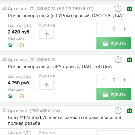
28
72-2308074 (52-2308074-01)
Рычаг поворотный (с ГУРом) правый, ОАО "БЗТДиА"
К схеме
Цена с НДС
−
+
2 420 руб.
Наличие
Купить
28
72-2308074
Рычаг поворотный ГОРУ правый, ОАО "БЗТДиА"
К схеме
Цена с НДС
−
+
4 750 руб.
Наличие
Купить
29
(М12х35х1,75)
Болт М12х 35х1,75 шестигранная головка, класс 5.8
полная резьба
К схеме
Цена с НДС