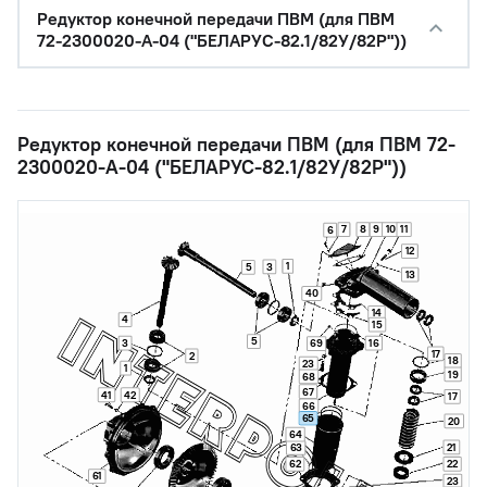
Редуктор конечной передачи ПВМ (для ПВМ
72-2300020-А-04 ("БЕЛАРУС-82.1/82У/82Р"))
Редуктор конечной передачи ПВМ (для ПВМ 72-
2300020-А-04 ("БЕЛАРУС-82.1/82У/82Р"))
7
8
9
10
11
6
12
1
3
5
13
40
14
4
15
5
3
16
69
17
2
18
23
1
19
68
67
41
42
17
66
65
20
64
21
63
62
22
61
23