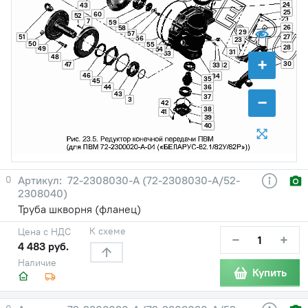
24
43
25
60
52
7
59
26
58
29
57
51
27
56
23
50
55
28
49
54
31
53
48
+
30
47
33
32
46
34
35
45
36
44
43
−
37
3
42
38
41
39
40
0
72-2308030-А (72-2308030-А/52-
2308040)
Труба шкворня (фланец)
К схеме
Цена с НДС
−
+
4 483 руб.
Наличие
Купить