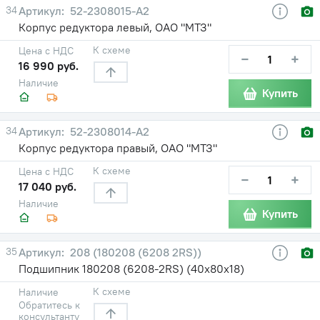
34
52-2308015-А2
Корпус редуктора левый, ОАО "МТЗ"
К схеме
Цена с НДС
−
+
16 990 руб.
Наличие
Купить
34
52-2308014-А2
Корпус редуктора правый, ОАО "МТЗ"
К схеме
Цена с НДС
−
+
17 040 руб.
Наличие
Купить
35
208 (180208 (6208 2RS))
Подшипник 180208 (6208-2RS) (40х80х18)
К схеме
Наличие
Обратитесь к
консультанту