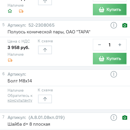
Наличие
Купить
5
52-2308065
Полуось конической пары, ОАО "ТАРА"
К схеме
Цена с НДС
−
+
3 958 руб.
Наличие
Купить
6
Болт М8х14
К схеме
Наличие
Обратитесь к
консультанту
7
(А.8.01.08кп.019)
Шайба d= 8 плоская