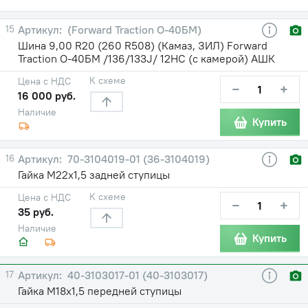
15
(Forward Traction О-40БМ)
Шина 9,00 R20 (260 R508) (Камаз, ЗИЛ) Forward
Traction О-40БМ /136/133J/ 12НС (с камерой) АШК
К схеме
Цена с НДС
−
+
16 000 руб.
Наличие
Купить
16
70-3104019-01 (36-3104019)
Гайка М22х1,5 задней ступицы
К схеме
Цена с НДС
−
+
35 руб.
Наличие
Купить
17
40-3103017-01 (40-3103017)
Гайка М18х1,5 передней ступицы