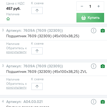
К схеме
Цена с НДС
−
+
457 руб.
Наличие
Купить
3
7609А (7609 (32309))
Подшипник 7609 (32309) (45х100х38,25)
К схеме
Наличие
Обратитесь к
консультанту
3
7609А (7609 (32309))
Подшипник 7609 (32309) (45х100х38,25) ZVL
К схеме
Наличие
Обратитесь к
консультанту
4
А04.03.021
Ступица передняя голая