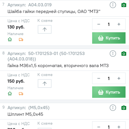
7
А04.03.019
Шайба гайки передней ступицы, ОАО "МТЗ"
К схеме
Цена с НДС
−
+
130 руб.
Наличие
Купить
8
50-1701253-01 (50-1701253
(А04.03.018))
Гайка М36х1,5 корончатая, вторичного вала МТЗ
К схеме
Цена с НДС
−
+
150 руб.
Наличие
Купить
9
(М5,0х45)
Шплинт М5,0х45
К схеме
Цена с НДС
−
+