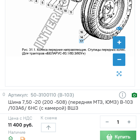
4
5
6
7
8
9
10
11
16
14
+
17
−
0
50-3100110 (В-103)
Шина 7,50 -20 (200 -508) (передняя МТЗ, ЮМЗ) В-103
/103A6/ 6НС (с камерой) ВШЗ
К схеме
Цена с НДС
−
+
11 400 руб.
Наличие
Купить