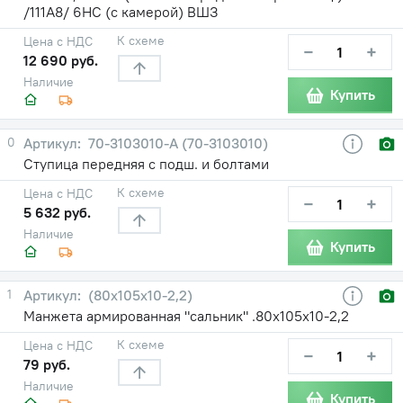
/111A8/ 6НС (с камерой) ВШЗ
К схеме
Цена с НДС
−
+
12 690 руб.
Наличие
Купить
0
70-3103010-А (70-3103010)
Ступица передняя с подш. и болтами
К схеме
Цена с НДС
−
+
5 632 руб.
Наличие
Купить
1
(80х105х10-2,2)
Манжета армированная "сальник" .80х105х10-2,2
К схеме
Цена с НДС
−
+
79 руб.
Наличие
Купить