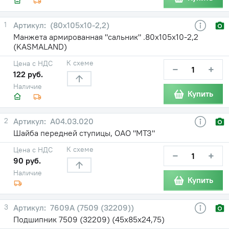
1
(80х105х10-2,2)
Манжета армированная "сальник" .80х105х10-2,2
(KASMALAND)
К схеме
Цена с НДС
−
+
122 руб.
Наличие
Купить
2
А04.03.020
Шайба передней ступицы, ОАО "МТЗ"
К схеме
Цена с НДС
−
+
90 руб.
Наличие
Купить
3
7609А (7509 (32209))
Подшипник 7509 (32209) (45х85х24,75)