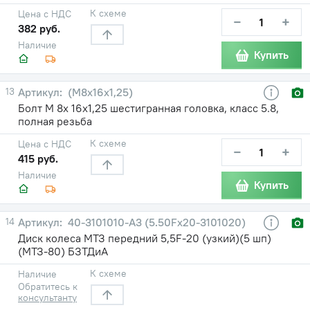
К схеме
Цена с НДС
−
+
382 руб.
Наличие
Купить
13
(М8х16х1,25)
Болт М 8х 16х1,25 шестигранная головка, класс 5.8,
полная резьба
К схеме
Цена с НДС
−
+
415 руб.
Наличие
Купить
14
40-3101010-А3 (5.50Fх20-3101020)
Диск колеса МТЗ передний 5,5F-20 (узкий)(5 шп)
(МТЗ-80) БЗТДиА
К схеме
Наличие
Обратитесь к
консультанту