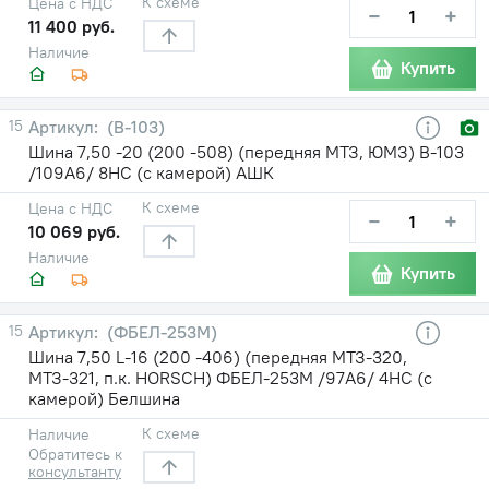
К схеме
Цена с НДС
−
+
11 400 руб.
Наличие
Купить
15
(В-103)
Шина 7,50 -20 (200 -508) (передняя МТЗ, ЮМЗ) В-103
/109A6/ 8НС (с камерой) АШК
К схеме
Цена с НДС
−
+
10 069 руб.
Наличие
Купить
15
(ФБЕЛ-253М)
Шина 7,50 L-16 (200 -406) (передняя МТЗ-320,
МТЗ-321, п.к. HORSCH) ФБЕЛ-253М /97А6/ 4НС (с
камерой) Белшина
К схеме
Наличие
Обратитесь к
консультанту