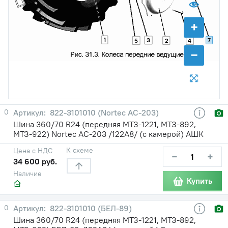
+
1
3
7
5
2
4
−
0
822-3101010 (Nortec АС-203)
Шина 360/70 R24 (передняя МТЗ-1221, МТЗ-892,
МТЗ-922) Nortec АС-203 /122A8/ (с камерой) АШК
К схеме
Цена с НДС
−
+
34 600 руб.
Наличие
Купить
0
822-3101010 (БЕЛ-89)
Шина 360/70 R24 (передняя МТЗ-1221, МТЗ-892,