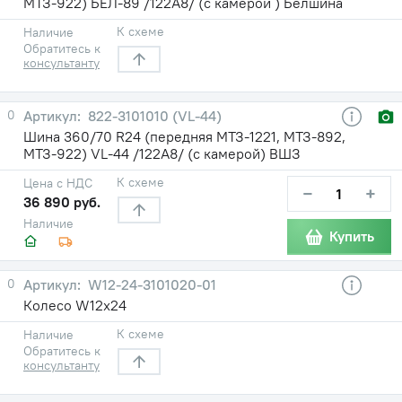
МТЗ-922) БЕЛ-89 /122A8/ (с камерой ) Белшина
К схеме
Наличие
Обратитесь к
консультанту
0
822-3101010 (VL-44)
Шина 360/70 R24 (передняя МТЗ-1221, МТЗ-892,
МТЗ-922) VL-44 /122A8/ (с камерой) ВШЗ
К схеме
Цена с НДС
−
+
36 890 руб.
Наличие
Купить
0
W12-24-3101020-01
Колесо W12х24
К схеме
Наличие
Обратитесь к
консультанту