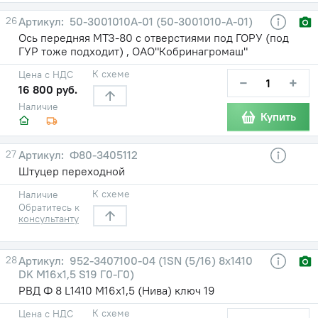
26
50-3001010А-01 (50-3001010-А-01)
Ось передняя МТЗ-80 с отверстиями под ГОРУ (под
ГУР тоже подходит) , ОАО"Кобринагромаш"
К схеме
Цена с НДС
−
+
16 800 руб.
Наличие
Купить
27
Ф80-3405112
Штуцер переходной
К схеме
Наличие
Обратитесь к
консультанту
28
952-3407100-04 (1SN (5/16) 8х1410
DK М16х1,5 S19 Г0-Г0)
РВД Ф 8 L1410 М16х1,5 (Нива) ключ 19
К схеме
Цена с НДС