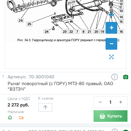
13
17
27
12
11
10
14
26
15
25
+
24
23
22
7
8
21
20
19
18
17
16
−
1
70-3001040
Рычаг поворотный (с ГОРУ) МТЗ-80 правый, ОАО
“ВЗТЗЧ”
К схеме
Цена с НДС
−
+
2 272 руб.
Наличие
Купить