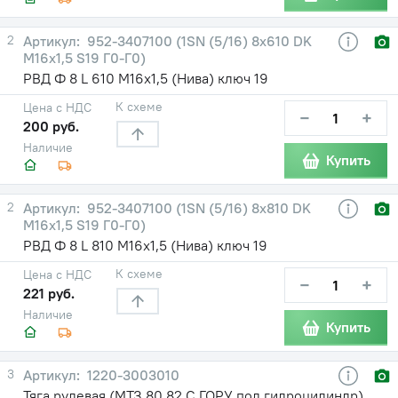
2
952-3407100 (1SN (5/16) 8х610 DK
М16х1,5 S19 Г0-Г0)
РВД Ф 8 L 610 М16х1,5 (Нива) ключ 19
К схеме
Цена с НДС
−
+
200 руб.
Наличие
Купить
2
952-3407100 (1SN (5/16) 8х810 DK
М16х1,5 S19 Г0-Г0)
РВД Ф 8 L 810 М16х1,5 (Нива) ключ 19
К схеме
Цена с НДС
−
+
221 руб.
Наличие
Купить
3
1220-3003010
Тяга рулевая (МТЗ 80,82 С ГОРУ под гидроцилиндр)