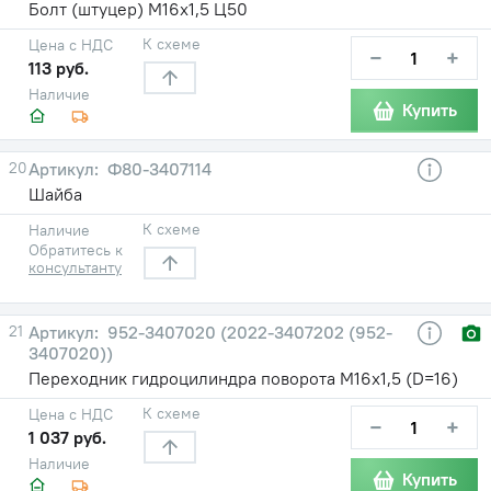
Болт (штуцер) М16х1,5 Ц50
К схеме
Цена с НДС
−
+
113 руб.
Наличие
Купить
20
Ф80-3407114
Шайба
К схеме
Наличие
Обратитесь к
консультанту
21
952-3407020 (2022-3407202 (952-
3407020))
Переходник гидроцилиндра поворота М16х1,5 (D=16)
К схеме
Цена с НДС
−
+
1 037 руб.
Наличие
Купить