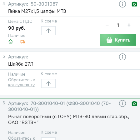
4
50-3001087
Гайка М27х1,5 цапфы МТЗ
К схеме
Цена с НДС
−
+
90 руб.
Наличие
Купить
5
Шайба 27Л
К схеме
Наличие
Обратитесь к
консультанту
6
70-3001040-01 (Ф80-3001040 (70-
3001040-01))
Рычаг поворотный (с ГОРУ) МТЗ-80 левый стар.обр.,
ОАО “ВЗТЗЧ”
К схеме
Наличие
Обратитесь к