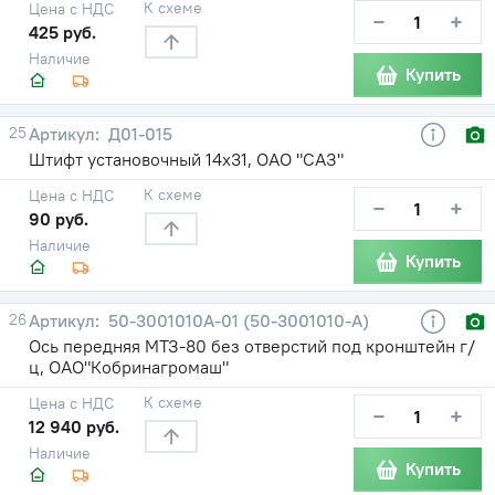
К схеме
Цена с НДС
−
+
425 руб.
Наличие
Купить
25
Д01-015
Штифт установочный 14х31, ОАО "САЗ"
К схеме
Цена с НДС
−
+
90 руб.
Наличие
Купить
26
50-3001010А-01 (50-3001010-А)
Ось передняя МТЗ-80 без отверстий под кронштейн г/
ц, ОАО"Кобринагромаш"
К схеме
Цена с НДС
−
+
12 940 руб.
Наличие
Купить