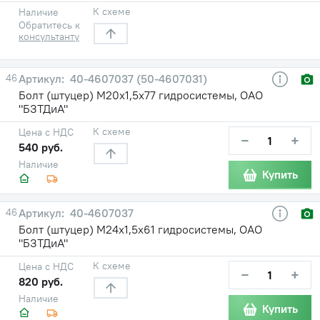
К схеме
Наличие
Обратитесь к
консультанту
46
40-4607037 (50-4607031)
Болт (штуцер) М20х1,5х77 гидросистемы, ОАО
"БЗТДиА"
К схеме
Цена с НДС
−
+
540 руб.
Наличие
Купить
46
40-4607037
Болт (штуцер) М24х1,5х61 гидросистемы, ОАО
"БЗТДиА"
К схеме
Цена с НДС
−
+
820 руб.
Наличие
Купить