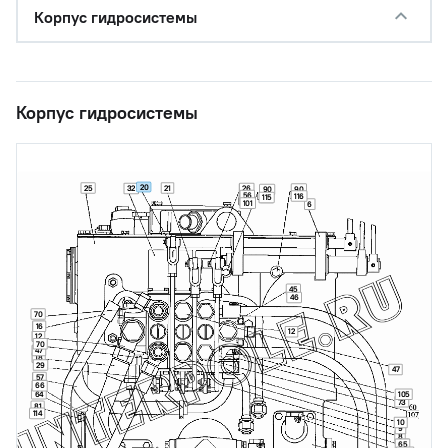
Корпус гидросистемы
Корпус гидросистемы
20
25
21
32
26
90
90
56
116
115
101
6
45
46
70
16
12
12
70
47
18
29
47
57
66
64
105
73
81
114
10
9
8
65