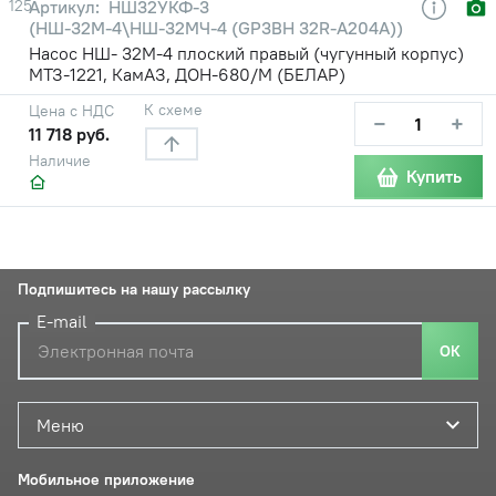
125
НШ32УКФ-3
(НШ-32М-4\НШ-32МЧ-4 (GP3BH 32R-A204A))
Насос НШ- 32М-4 плоский правый (чугунный корпус)
МТЗ-1221, КамАЗ, ДОН-680/М (БЕЛАР)
К схеме
Цена с НДС
−
+
11 718 руб.
Наличие
Купить
Подпишитесь на нашу рассылку
E-mail
ОК
Меню
Мобильное приложение