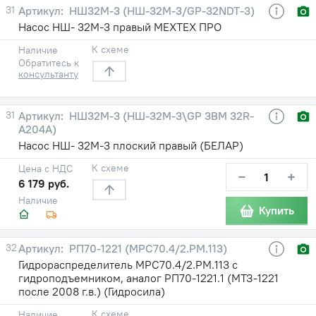
31
НШ32М-3 (НШ-32М-3/GP-32NDT-3)
Насос НШ- 32М-3 правый МЕХТЕХ ПРО
К схеме
Наличие
Обратитесь к
консультанту
31
НШ32М-3 (НШ-32М-3\GP 3BM 32R-
A204A)
Насос НШ- 32М-3 плоский правый (БЕЛАР)
К схеме
Цена с НДС
−
+
6 179 руб.
Наличие
Купить
32
РП70-1221 (МРС70.4/2.РМ.113)
Гидрораспределитель МРС70.4/2.РМ.113 с
гидроподъемником, аналог РП70-1221.1 (МТЗ-1221
после 2008 г.в.) (Гидросила)
К схеме
Наличие