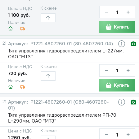
К схеме
Цена с НДС
−
+
1 100 руб.
Наличие
Купить
21
Р1221-4607260-01 (80-4607260-04)
Тяга управления гидрораспределителем L=227мм,
ОАО "МТЗ"
К схеме
Цена с НДС
−
+
720 руб.
Наличие
Купить
21
Р1221-4607260-01 (С80-4607260-
01)
Тяга управления гидрораспределителем РП-70
L=290мм, ОАО "МТЗ"
К схеме
Цена с НДС
−
+
1 260 руб.