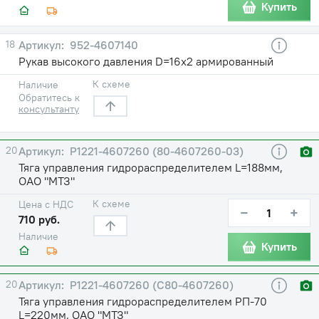
Купить
18
952-4607140
Рукав высокого давления D=16х2 армированный
К схеме
Наличие
Обратитесь к
консультанту
20
Р1221-4607260 (80-4607260-03)
Тяга управления гидрораспределителем L=188мм,
ОАО "МТЗ"
К схеме
Цена с НДС
−
+
710 руб.
Наличие
Купить
20
Р1221-4607260 (С80-4607260)
Тяга управления гидрораспределителем РП-70
L=220мм, ОАО "МТЗ"