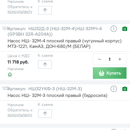
К схеме
Наличие
Обратитесь к
консультанту
124
НШ32Д-3 (НШ-32М-4\НШ-32МЧ-4
(GP3BH 32R-A204A))
Насос НШ- 32М-4 плоский правый (чугунный корпус)
МТЗ-1221, КамАЗ, ДОН-680/М (БЕЛАР)
К схеме
Цена с НДС
−
+
11 718 руб.
Наличие
Купить
125
НШ32УКФ-3 (НШ-32М-3)
Насос НШ- 32М-3 плоский правый (Гидросила)
К схеме
Наличие
Обратитесь к
консультанту