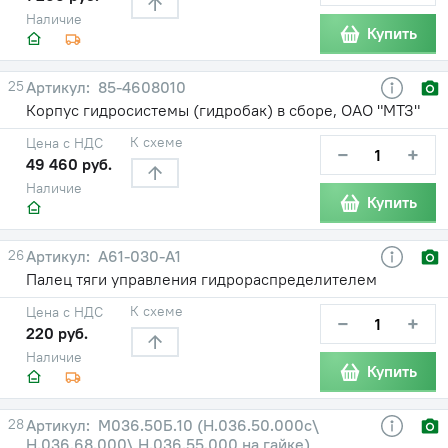
Наличие
Купить
25
85-4608010
Корпус гидросистемы (гидробак) в сборе, ОАО "МТЗ"
К схеме
Цена с НДС
−
+
49 460 руб.
Наличие
Купить
26
А61-030-А1
Палец тяги управления гидрораспределителем
К схеме
Цена с НДС
−
+
220 руб.
Наличие
Купить
28
М036.50Б.10 (Н.036.50.000с\
Н.036.68.000\ Н.036.55.000 на гайке)