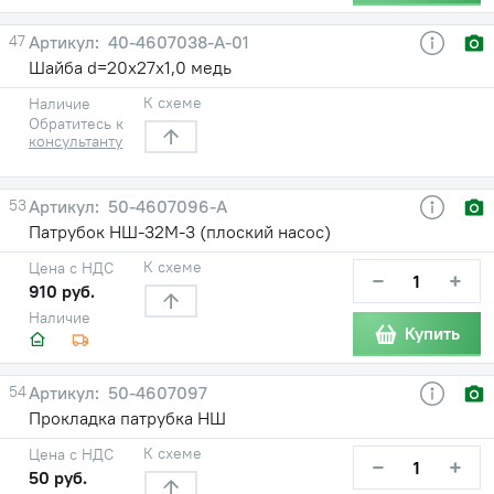
47
40-4607038-А-01
Шайба d=20х27х1,0 медь
К схеме
Наличие
Обратитесь к
консультанту
53
50-4607096-А
Патрубок НШ-32М-3 (плоский насос)
К схеме
Цена с НДС
−
+
910 руб.
Наличие
Купить
54
50-4607097
Прокладка патрубка НШ
К схеме
Цена с НДС
−
+
50 руб.