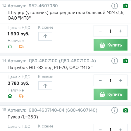
12
952-4607080
Штуцер (угольник) распределителя большой М24х1,5,
ОАО "МТЗ"
К схеме
Цена с НДС
−
+
1 690 руб.
Наличие
Купить
14
Д80-4607100 (Д80-4607100-А)
Патрубок НШ-32 под РП-70, ОАО "МТЗ"
К схеме
Цена с НДС
−
+
3 780 руб.
Наличие
Купить
16
680-4607140-04 (680-4607140)
Рукав (L=360)
К схеме
Цена с НДС
−
+