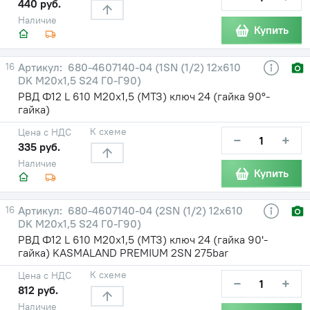
440 руб.
Наличие
Купить
16
680-4607140-04 (1SN (1/2) 12х610
DK М20х1,5 S24 Г0-Г90)
РВД Ф12 L 610 М20х1,5 (МТЗ) ключ 24 (гайка 90°-
гайка)
К схеме
Цена с НДС
−
+
335 руб.
Наличие
Купить
16
680-4607140-04 (2SN (1/2) 12х610
DK М20х1,5 S24 Г0-Г90)
РВД Ф12 L 610 М20х1,5 (МТЗ) ключ 24 (гайка 90'-
гайка) KASMALAND PREMIUM 2SN 275bar
К схеме
Цена с НДС
−
+
812 руб.
Наличие