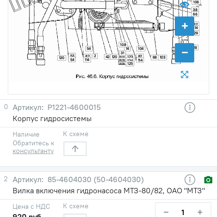
106
38
66
+
82
114
29
108
−
28
54
14
104
31
53
2
82
82
42
120
123
68
103
120
54
114
114
124
125
0
Р1221-4600015
Корпус гидросистемы
К схеме
Наличие
Обратитесь к
консультанту
2
85-4604030 (50-4604030)
Вилка включения гидронасоса МТЗ-80/82, ОАО "МТЗ"
К схеме
Цена с НДС
−
+
920 руб.