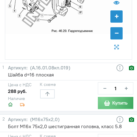
5
13
4
37
+
1
3
2
−
1
(А.16.01.08кп.019)
Шайба d=16 плоская
К схеме
Цена с НДС
−
+
288 руб.
Наличие
Купить
2
(М16х75х2,0)
Болт М16х 75х2,0 шестигранная головка, класс 5.8
К схеме
Цена с НДС