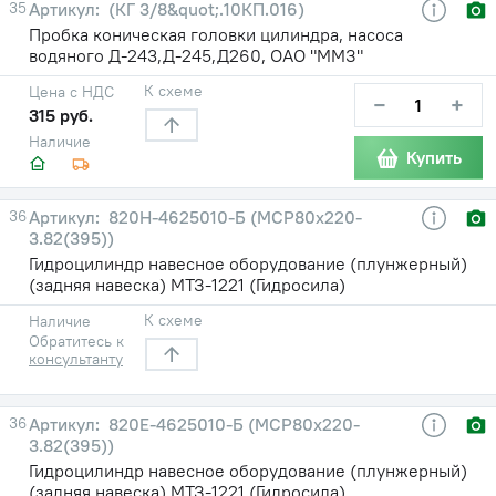
35
(КГ 3/8&quot;.10КП.016)
Пробка коническая головки цилиндра, насоса
водяного Д-243,Д-245,Д260, ОАО "ММЗ"
К схеме
Цена с НДС
−
+
315 руб.
Наличие
Купить
36
820Н-4625010-Б (МСР80х220-
3.82(395))
Гидроцилиндр навесное оборудование (плунжерный)
(задняя навеска) МТЗ-1221 (Гидросила)
К схеме
Наличие
Обратитесь к
консультанту
36
820Е-4625010-Б (МСР80х220-
3.82(395))
Гидроцилиндр навесное оборудование (плунжерный)
(задняя навеска) МТЗ-1221 (Гидросила)