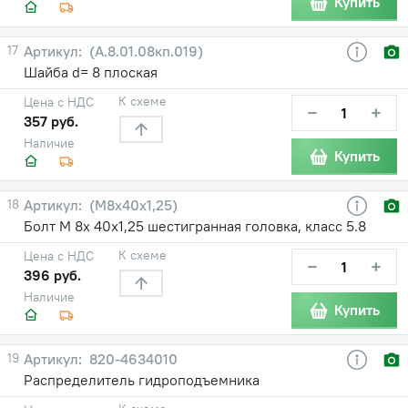
Купить
17
(А.8.01.08кп.019)
Шайба d= 8 плоская
К схеме
Цена с НДС
−
+
357 руб.
Наличие
Купить
18
(М8х40х1,25)
Болт М 8х 40х1,25 шестигранная головка, класс 5.8
К схеме
Цена с НДС
−
+
396 руб.
Наличие
Купить
19
820-4634010
Распределитель гидроподъемника