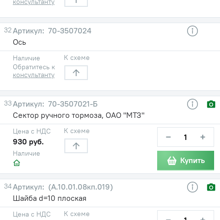
консультанту
32
70-3507024
Ось
К схеме
Наличие
Обратитесь к
консультанту
33
70-3507021-Б
Сектор ручного тормоза, ОАО "МТЗ"
К схеме
Цена с НДС
−
+
930 руб.
Наличие
Купить
34
(А.10.01.08кп.019)
Шайба d=10 плоская
К схеме
Цена с НДС
−
+