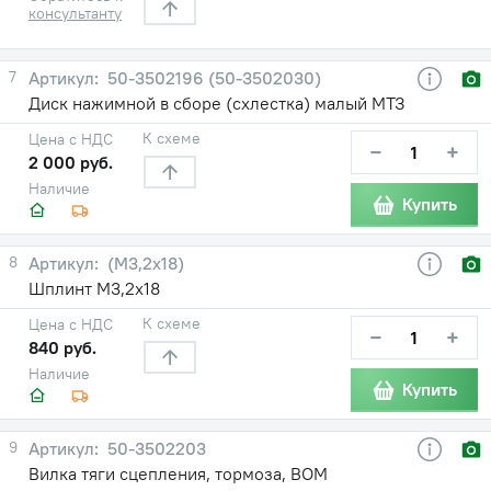
консультанту
7
50-3502196 (50-3502030)
Диск нажимной в сборе (схлестка) малый МТЗ
К схеме
Цена с НДС
−
+
2 000 руб.
Наличие
Купить
8
(М3,2х18)
Шплинт М3,2х18
К схеме
Цена с НДС
−
+
840 руб.
Наличие
Купить
9
50-3502203
Вилка тяги сцепления, тормоза, ВОМ