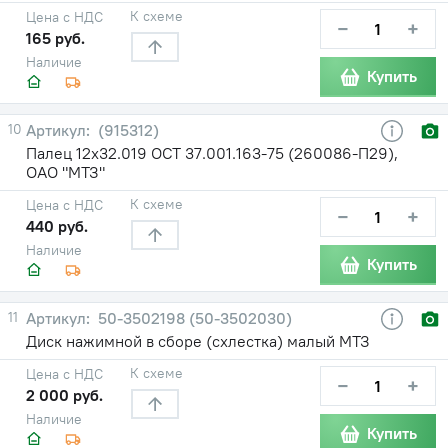
К схеме
Цена с НДС
−
+
165 руб.
Наличие
Купить
10
(915312)
Палец 12х32.019 ОСТ 37.001.163-75 (260086-П29),
ОАО "МТЗ"
К схеме
Цена с НДС
−
+
440 руб.
Наличие
Купить
11
50-3502198 (50-3502030)
Диск нажимной в сборе (схлестка) малый МТЗ
К схеме
Цена с НДС
−
+
2 000 руб.
Наличие
Купить