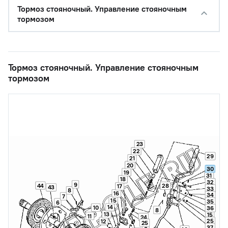
Тормоз стояночный. Управление стояночным
тормозом
Тормоз стояночный. Управление стояночным
тормозом
23
22
29
21
20
30
19
31
18
32
9
44
28
17
43
33
8
16
34
7
15
35
6
14
10
36
8
13
15
11
24
25
12
25
37