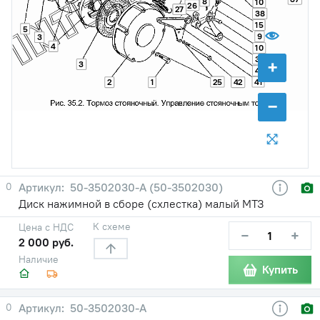
8
10
26
27
38
15
5
9
3
4
10
39
+
3
40
25
41
2
1
42
−
0
50-3502030-А (50-3502030)
Диск нажимной в сборе (схлестка) малый МТЗ
К схеме
Цена с НДС
−
+
2 000 руб.
Наличие
Купить
0
50-3502030-А