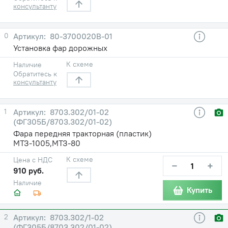
консультанту
0
80-3700020В-01
Установка фар дорожных
К схеме
Наличие
Обратитесь к
консультанту
1
8703.302/01-02
(ФГ305Б/8703.302/01-02)
Фара передняя тракторная (пластик)
МТЗ-1005,МТЗ-80
К схеме
Цена с НДС
−
+
910 руб.
Наличие
Купить
2
8703.302/1-02
(ФГ305Б/8703.302/01-02)