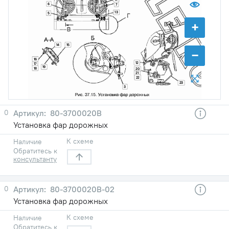
6
7
13
5
+
14
15
−
16
12
17
19
18
20
21
22
23
3
0
80-3700020В
Установка фар дорожных
К схеме
Наличие
Обратитесь к
консультанту
0
80-3700020В-02
Установка фар дорожных
К схеме
Наличие
Обратитесь к