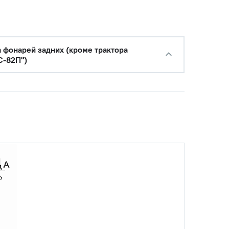
а фонарей задних (кроме трактора
-82П")