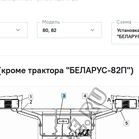
Модель
Схема
80, 82
Установк
"БЕЛАРУС
(кроме трактора "БЕЛАРУС-82П")
3
4
1
5