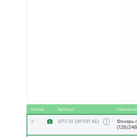
0
85-3724163
Жгут
0
920-3724163
Жгут
1
3716.10
Фонарь 
(Ф401/7303.3716)
(12B) но
Номер
Артикул
Наименов
3
3717.10 (ФП131 АБ)
Фонарь 
(12В/24В