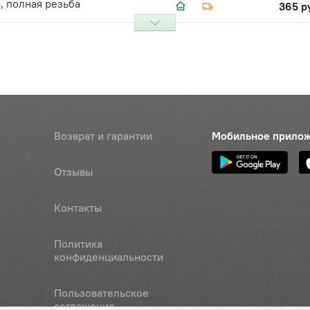
8, полная резьба
365 р
0
Наличие
Обратитесь к
консультанту
Ч10
Наличие
Обратитесь к
консультанту
Возврат и гарантии
Мобильное прило
=10 плоская
Цена 
Наличие
Отзывы
326 р
йн
Контакты
Наличие
Обратитесь к
консультанту
Политика
конфиденциальности
круглый (красный)
Цена 
Наличие
72 руб
Пользовательское
соглашение