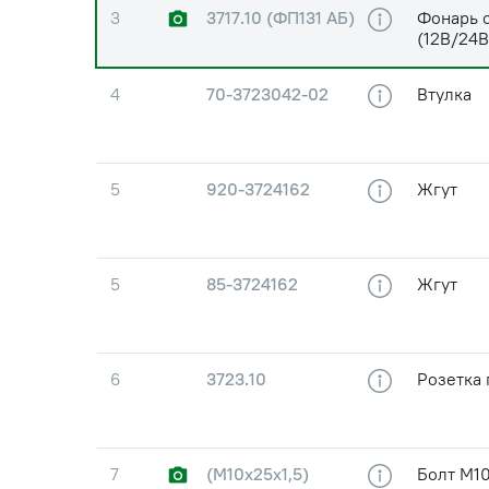
3
3717.10 (ФП131 АБ)
Фонарь 
(12В/24В
4
70-3723042-02
Втулка
5
920-3724162
Жгут
5
85-3724162
Жгут
6
3723.10
Розетка
7
(М10х25х1,5)
Болт М10