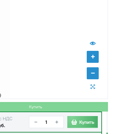
+
−
с НДС
−
+
Купить
уб.
Купить
с НДС
−
+
Купить
уб.