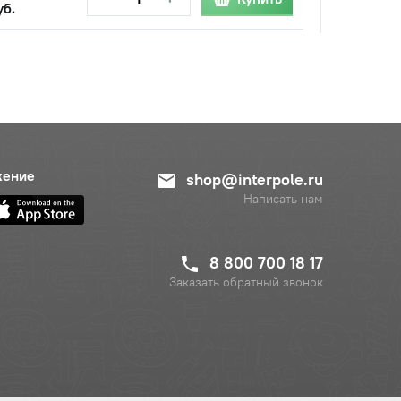
уб.
жение
shop@interpole.ru
Написать нам
с НДС
−
+
Купить
уб.
8 800 700 18 17
Заказать обратный звонок
с НДС
−
+
Купить
.