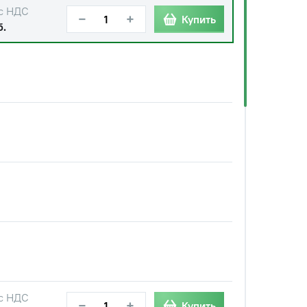
с НДС
−
+
Купить
б.
с НДС
−
+
Купить