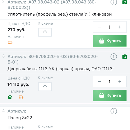
2
А37.08.043-02 (А37.08.043 (80-
6700023))
Уплотнитель (профиль рез.) стекла УК клиновой
К схеме
Цена с НДС
−
+
270 руб.
Наличие
Купить
3
80-6708020-Б-03 (80-6708020-
Б-01)
Дверь кабины МТЗ УК (каркас) правая, ОАО "МТЗ"
К схеме
Цена с НДС
−
+
14 110 руб.
Наличие
Купить
4
Палец 8х22
К схеме
Наличие