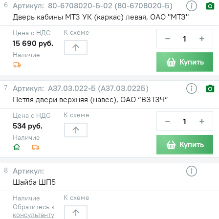
6
80-6708020-Б-02 (80-6708020-Б)
Дверь кабины МТЗ УК (каркас) левая, ОАО "МТЗ"
К схеме
Цена с НДС
−
+
15 690 руб.
Наличие
Купить
7
А37.03.022-Б (А37.03.022Б)
Петля двери верхняя (навес), ОАО “ВЗТЗЧ”
К схеме
Цена с НДС
−
+
534 руб.
Наличие
Купить
8
Шайба ШП5
К схеме
Наличие
Обратитесь к
консультанту