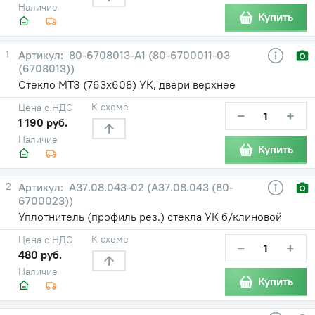
Наличие
Купить
1
80-6708013-А1 (80-6700011-03
(6708013))
Стекло МТЗ (763х608) УК, двери верхнее
К схеме
Цена с НДС
−
+
1 190 руб.
Наличие
Купить
2
А37.08.043-02 (А37.08.043 (80-
6700023))
Уплотнитель (профиль рез.) стекла УК б/клиновой
К схеме
Цена с НДС
−
+
480 руб.
Наличие
Купить