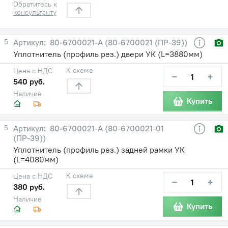
Обратитесь к
консультанту
5
80-6700021-А (80-6700021 (ПР-39))
Уплотнитель (профиль рез.) двери УК (L=3880мм)
К схеме
Цена с НДС
−
+
540 руб.
Наличие
Купить
5
80-6700021-А (80-6700021-01
(ПР-39))
Уплотнитель (профиль рез.) задней рамки УК
(L=4080мм)
К схеме
Цена с НДС
−
+
380 руб.
Наличие
Купить