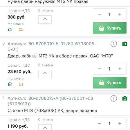
Ручка двери наружняя МТЗ УК правая
К схеме
Цена с НДС
−
+
380 руб.
Наличие
Купить
0
80-6708010-Б-01 (80-6708005-
Б-01)
Дверь кабины МТЗ УК в сборе правая, ОАО "МТЗ"
К схеме
Цена с НДС
−
+
23 610 руб.
Наличие
Купить
1
80-6708013-А (80-6700011-03
(6708013))
Стекло МТЗ (763х608) УК, двери верхнее
К схеме
Цена с НДС
−
+
1 190 руб.