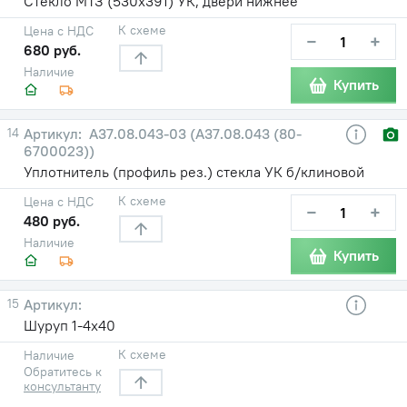
Стекло МТЗ (530х391) УК, двери нижнее
К схеме
Цена с НДС
−
+
680 руб.
Наличие
Купить
14
А37.08.043-03 (А37.08.043 (80-
6700023))
Уплотнитель (профиль рез.) стекла УК б/клиновой
К схеме
Цена с НДС
−
+
480 руб.
Наличие
Купить
15
Шуруп 1-4х40
К схеме
Наличие
Обратитесь к
консультанту