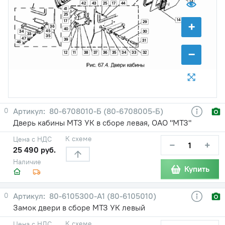
13
42
43
44
25
17
41
25
14
17
+
29
36
40
45
30
34
33
35
47
39
31
46
−
12
11
38
37
36
35
34
33
32
0
80-6708010-Б (80-6708005-Б)
Дверь кабины МТЗ УК в сборе левая, ОАО "МТЗ"
К схеме
Цена с НДС
−
+
25 490 руб.
Наличие
Купить
0
80-6105300-А1 (80-6105010)
Замок двери в сборе МТЗ УК левый
К схеме
Цена с НДС