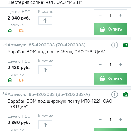
Шестерня солнечная , ОАО "МЗШ"
К схеме
Цена с НДС
−
+
2 040 руб.
Наличие
Купить
54
85-4202033 (70-4202033)
Барабан ВОМ под ленту 45мм, ОАО "БЗТДиА"
К схеме
Цена с НДС
−
+
2 420 руб.
Наличие
Купить
54
85-4202033 (85-4202033-А)
Барабан ВОМ под широкую ленту МТЗ-1221, ОАО
"БЗТДиА"
К схеме
Цена с НДС
−
+
2 860 руб.
Наличие