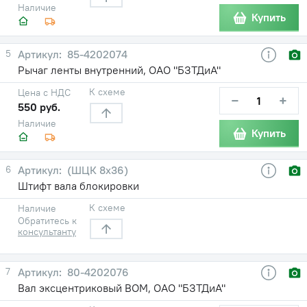
Наличие
Купить
5
85-4202074
Рычаг ленты внутренний, ОАО "БЗТДиА"
К схеме
Цена с НДС
−
+
550 руб.
Наличие
Купить
6
(ШЦК 8х36)
Штифт вала блокировки
К схеме
Наличие
Обратитесь к
консультанту
7
80-4202076
Вал эксцентриковый ВОМ, ОАО "БЗТДиА"