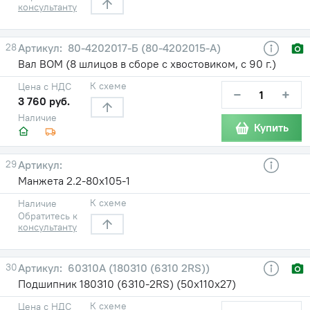
консультанту
28
80-4202017-Б (80-4202015-А)
Вал ВОМ (8 шлицов в сборе с хвостовиком, с 90 г.)
К схеме
Цена с НДС
−
+
3 760 руб.
Наличие
Купить
29
Манжета 2.2-80х105-1
К схеме
Наличие
Обратитесь к
консультанту
30
60310А (180310 (6310 2RS))
Подшипник 180310 (6310-2RS) (50х110х27)
К схеме
Цена с НДС