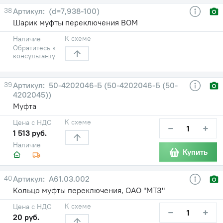
38
(d=7,938-100)
Шарик муфты переключения ВОМ
К схеме
Наличие
Обратитесь к
консультанту
39
50-4202046-Б (50-4202046-Б (50-
4202045))
Муфта
К схеме
Цена с НДС
−
+
1 513 руб.
Наличие
Купить
40
А61.03.002
Кольцо муфты переключения, ОАО "МТЗ"
К схеме
Цена с НДС
−
+
20 руб.