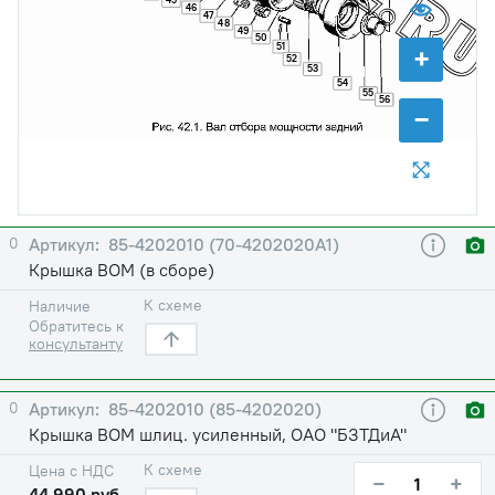
45
46
47
48
49
50
51
+
52
53
54
55
56
−
0
85-4202010 (70-4202020А1)
Крышка ВОМ (в сборе)
К схеме
Наличие
Обратитесь к
консультанту
0
85-4202010 (85-4202020)
Крышка ВОМ шлиц. усиленный, ОАО "БЗТДиА"
К схеме
Цена с НДС
−
+
44 990 руб.