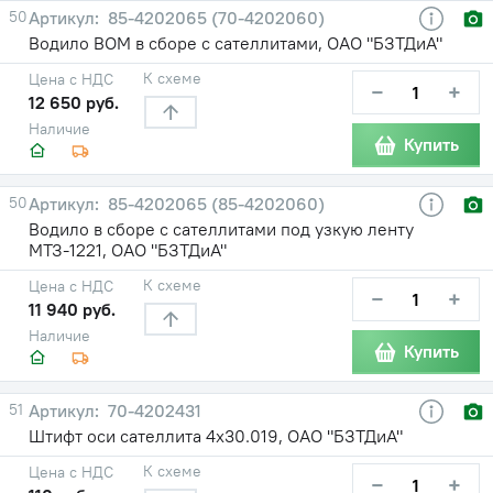
50
85-4202065 (70-4202060)
Водило ВОМ в сборе с сателлитами, ОАО "БЗТДиА"
К схеме
Цена с НДС
−
+
12 650 руб.
Наличие
Купить
50
85-4202065 (85-4202060)
Водило в сборе с сателлитами под узкую ленту
МТЗ-1221, ОАО "БЗТДиА"
К схеме
Цена с НДС
−
+
11 940 руб.
Наличие
Купить
51
70-4202431
Штифт оси сателлита 4х30.019, ОАО "БЗТДиА"
К схеме
Цена с НДС
−
+