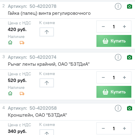
2
50-4202078
Гайка (палец) винта регулировочного
К схеме
Цена с НДС
−
+
420 руб.
Наличие
Купить
3
50-4202074
Рычаг ленты крайний, ОАО "БЗТДиА"
К схеме
Цена с НДС
−
+
520 руб.
Наличие
Купить
4
50-4202058
Кронштейн, ОАО "БЗТДиА"
К схеме
Цена с НДС
−
+
340 руб.