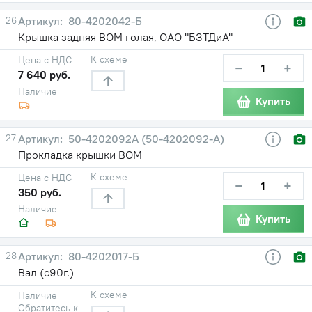
26
80-4202042-Б
Крышка задняя ВОМ голая, ОАО "БЗТДиА"
К схеме
Цена с НДС
−
+
7 640 руб.
Наличие
Купить
27
50-4202092А (50-4202092-А)
Прокладка крышки ВОМ
К схеме
Цена с НДС
−
+
350 руб.
Наличие
Купить
28
80-4202017-Б
Вал (с90г.)
К схеме
Наличие
Обратитесь к