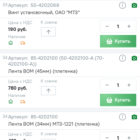
33
50-4202068
Винт установочный, ОАО "МТЗ"
К схеме
Цена с НДС
−
+
190 руб.
Наличие
Купить
34
85-4202100 (50-4202100-А (70-
4202100-А))
Лента ВОМ (45мм) (плетенка)
К схеме
Цена с НДС
−
+
780 руб.
Наличие
Купить
34
85-4202100
Лента ВОМ (34мм) МТЗ-1221 (плетенка)
К схеме
Цена с НДС
−
+