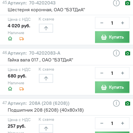
45
70-4202043
Шестерня коронная, ОАО "БЗТДиА"
К схеме
Цена с НДС
−
+
4 020 руб.
Наличие
Купить
46
70-4202083-А
Гайка вала 017 , ОАО "БЗТДиА"
К схеме
Цена с НДС
−
+
680 руб.
Наличие
Купить
47
208А (208 (6208))
Подшипник 208 (6208) (40х80х18)
К схеме
Цена с НДС
−
+
257 руб.
Наличие