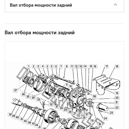
Вал отбора мощности задний
Вал отбора мощности задний
1
2
2
5
7
8
12
13
16
3
4
6
11
14
15
17
18
9
10
37
19
36
58
35
34
20
33
21
32
31
22
30
29
28
23
27
38
57
39
15
40
26
24
41
15
42
36
43
25
44
31