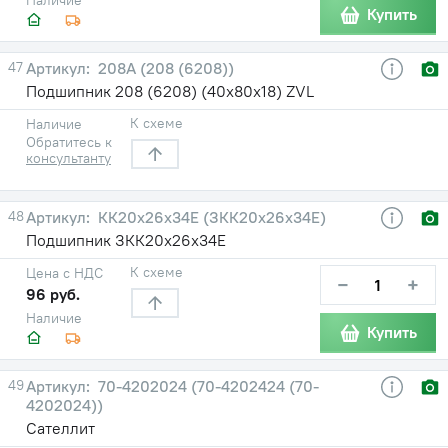
Купить
47
208А (208 (6208))
Подшипник 208 (6208) (40х80х18) ZVL
К схеме
Наличие
Обратитесь к
консультанту
48
КК20х26х34Е (ЗКК20х26х34Е)
Подшипник ЗКК20х26х34Е
К схеме
Цена с НДС
−
+
96 руб.
Наличие
Купить
49
70-4202024 (70-4202424 (70-
4202024))
Сателлит