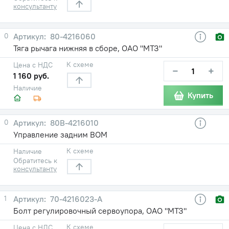
консультанту
0
80-4216060
Тяга рычага нижняя в сборе, ОАО "МТЗ"
К схеме
Цена с НДС
−
+
1 160 руб.
Наличие
Купить
0
80В-4216010
Управление задним ВОМ
К схеме
Наличие
Обратитесь к
консультанту
1
70-4216023-А
Болт регулировочный сервоупора, ОАО "МТЗ"
К схеме
Цена с НДС