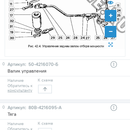
11
11
27
24
+
17
25
11
32
31
−
19
27
29
25
24
28
24
25
26
30
27
0
50-4216070-Б
Валик управления
К схеме
Наличие
Обратитесь к
консультанту
0
80В-4216095-А
Тяга
К схеме
Наличие
Обратитесь к