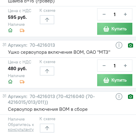
Шайба d=16 (гровер)
К схеме
Цена с НДС
−
+
595 руб.
Наличие
Купить
31
70-4216013
Ушко сервоупора включения ВОМ, ОАО "МТЗ"
К схеме
Цена с НДС
−
+
480 руб.
Наличие
Купить
31
70-4216013 (70-4216040 (70-
4216015/013/011))
Сервоупор включения ВОМ в сборе
К схеме
Наличие
Обратитесь к
консультанту