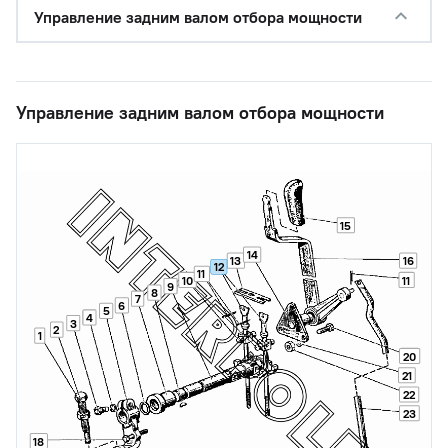
Управление задним валом отбора мощности
Управление задним валом отбора мощности
15
14
13
16
12
11
10
11
9
8
7
6
5
4
3
2
1
20
21
22
23
18