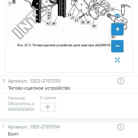
1
31
39
28
40
27
41
37
36
35
38
42
+
34
32
33
−
0
1322-2707210
Тягово-сцепное устройство
К схеме
Наличие
Обратитесь к
консультанту
1
1321-2707014
Болт