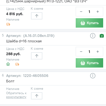
(L=425мм.шарнирный) МТЗ-1221, ОАО “ВЗТЗЧ”
К схеме
Цена с НДС
−
+
4 816 руб.
Наличие
Купить
5
(А.16.01.08кп.019)
Шайба d=16 плоская
К схеме
Цена с НДС
−
+
288 руб.
Наличие
Купить
6
1220-4605506
Болт
К схеме
Наличие
Обратитесь к
консультанту