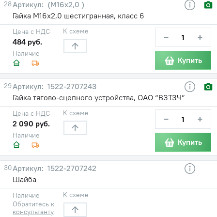
28
(М16х2,0 )
Гайка М16х2,0 шестигранная, класс 6
К схеме
Цена с НДС
−
+
484 руб.
Наличие
Купить
29
1522-2707243
Гайка тягово-сцепного устройства, ОАО “ВЗТЗЧ”
К схеме
Цена с НДС
−
+
2 090 руб.
Наличие
Купить
30
1522-2707242
Шайба
К схеме
Наличие
Обратитесь к
консультанту