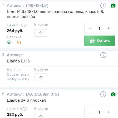
7
(М6х18х1,0)
Болт М 6х 18х1,0 шестигранная головка, класс 5.8,
полная резьба
К схеме
Цена с НДС
−
+
264 руб.
Наличие
Купить
8
Шайба ШЧ6
К схеме
Наличие
Обратитесь к
консультанту
9
(А.6.01.08кп.019)
Шайба d= 6 плоская
К схеме
Цена с НДС
−
+
382 руб.