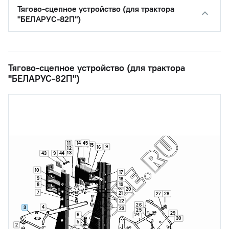
Тягово-сцепное устройство (для трактора
"БЕЛАРУС-82П")
Тягово-сцепное устройство (для трактора
"БЕЛАРУС-82П")
45
11
14
15
9
16
12
13
43
9
44
10
17
9
18
19
8
20
7
21
27
28
22
26
4
3
23
25
29
6
24
30
5
2