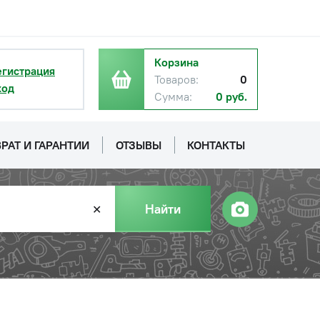
Корзина
егистрация
Товаров:
0
ход
Сумма:
0 руб.
с НДС
−
+
Купить
уб.
РАТ И ГАРАНТИИ
ОТЗЫВЫ
КОНТАКТЫ
Найти
✕
с НДС
−
+
Купить
руб.
с НДС
−
+
Купить
руб.