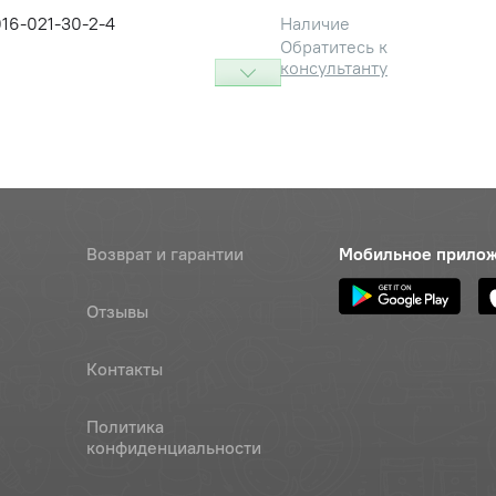
16-021-30-2-4
Наличие
Обратитесь к
консультанту
х45
Наличие
Обратитесь к
консультанту
Наличие
Обратитесь к
Возврат и гарантии
Мобильное прило
консультанту
Отзывы
ка раскоса, ОАО"САЗ"
Цена 
Наличие
220 р
Контакты
муфты переключения, ОАО
Цена 
Наличие
20 ру
Политика
конфиденциальности
нтральной тяги МТЗ верхний
Цена 
Наличие
220 р