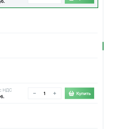
уб.
с НДС
−
+
Купить
б.