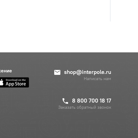
жение
shop@interpole.ru
Написать нам
с НДС
−
+
Купить
уб.
8 800 700 18 17
Заказать обратный звонок
с НДС
−
+
Купить
б.
с НДС
−
+
Купить
уб.