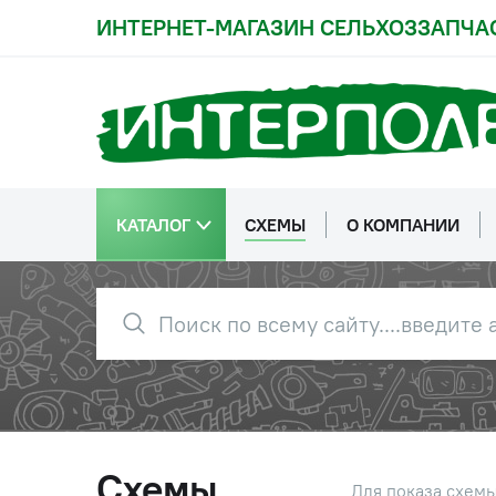
ИНТЕРНЕТ-МАГАЗИН СЕЛЬХОЗЗАПЧА
12
80-4605021 (80-
Рычаг н
4605021-А2)
13
70-4605032 (70-
Втулка к
4605032 (40-
4605017))
КАТАЛОГ
СХЕМЫ
О КОМПАНИИ
14
70-4605308-Б
Втулка
15
70-4605016-Б
Кронште
ОАО "СА
15
80-4605016-01
Кронште
(70-4605016-Б)
ОАО "СА
Схемы
Для показа схем