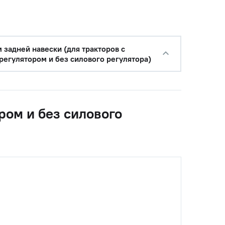
 задней навески (для тракторов с
с НДС
регулятором и без силового регулятора)
−
+
Купить
руб.
ром и без силового
с НДС
−
+
Купить
б.
с НДС
−
+
Купить
уб.