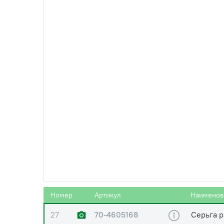
22
Шайба d=
23
70-4605240-А
Кронште
24
(М12х1,75)
Гайка М1
(ключ 19
25
70-4605023
Вал пов
26
80-4605022 (80-
Рычаг н
4605022-А)
Номер
Артикул
Наименов
27
70-4605168
Серьга р