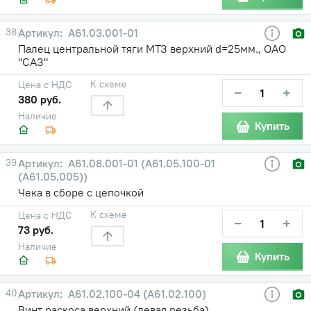
38
А61.03.001-01
Палец центральной тяги МТЗ верхний d=25мм., ОАО
"САЗ"
К схеме
Цена с НДС
−
+
380 руб.
Наличие
Купить
39
А61.08.001-01 (А61.05.100-01
(А61.05.005))
Чека в сборе с цепочкой
К схеме
Цена с НДС
−
+
73 руб.
Наличие
Купить
40
А61.02.100-04 (А61.02.100)
Винт раскоса верхний (левая резьба)