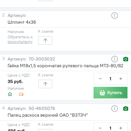
2
Шплинт 4х36
К схеме
Наличие
Обратитесь к
консультанту
3
70-3003032
Гайка М18х1,5 корончатая рулевого пальца МТЗ-80/82
К схеме
Цена с НДС
−
+
35 руб.
Наличие
Купить
4
50-4605076
Палец раскоса верхний ОАО “ВЗТЗЧ”
К схеме
Цена с НДС
−
+
496 руб.