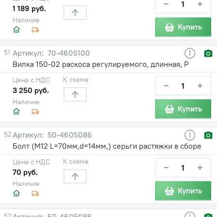
−
+
1 189 руб.
Наличие
Купить
51
70-4605100
Вилка 150-02 раскоса регулируемого, длинная, Р
К схеме
Цена с НДС
−
+
3 250 руб.
Наличие
Купить
52
50-4605086
Болт (М12 L=70мм,d=14мм,) серьги растяжки в сборе
К схеме
Цена с НДС
−
+
70 руб.
Наличие
Купить
52
50-4605086