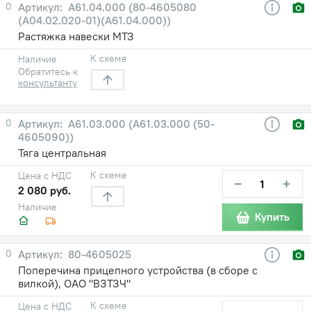
0
А61.04.000 (80-4605080
(А04.02.020-01)(А61.04.000))
Растяжка навески МТЗ
К схеме
Наличие
Обратитесь к
консультанту
0
А61.03.000 (А61.03.000 (50-
4605090))
Тяга центральная
К схеме
Цена с НДС
−
+
2 080 руб.
Наличие
Купить
0
80-4605025
Поперечина прицепного устройства (в сборе с
вилкой), ОАО "ВЗТЗЧ"
К схеме
Цена с НДС