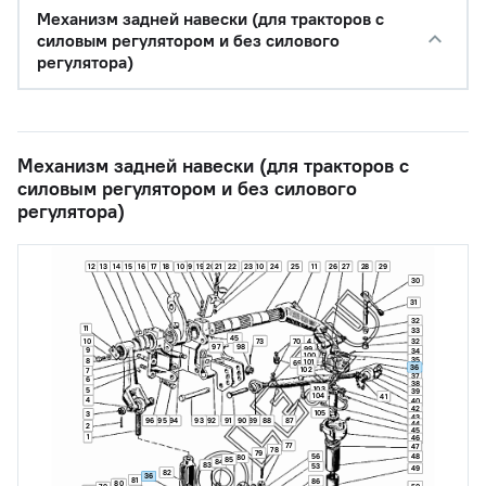
Механизм задней навески (для тракторов с
силовым регулятором и без силового
регулятора)
Механизм задней навески (для тракторов с
силовым регулятором и без силового
регулятора)
12
13
14
15
16
17
18
9
19
20
21
22
23
10
24
25
26
27
28
29
10
11
30
31
32
11
33
45
10
73
70
4
32
97
98
99
9
34
100
35
8
101
69
36
102
7
37
6
38
103
5
39
104
41
4
40
42
105
3
43
91
89
96
95
94
93
92
90
88
87
44
2
45
1
46
77
47
78
79
56
48
80
85
84
83
53
49
82
36
81
86
80
50