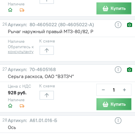
Наличие
Купить
26
80-4605022 (80-4605022-А)
Рычаг наружный правый МТЗ-80/82, Р
К схеме
Наличие
Обратитесь к
консультанту
27
70-4605168
Серьга раскоса, ОАО “ВЗТЗЧ”
К схеме
Цена с НДС
−
+
928 руб.
Наличие
Купить
28
А61.01.016-Б
Ось