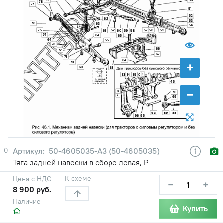
79
78
77
51
52
62
53
76
63
54
75
57
56
55
52
61
60
59
58
74
64
65
64
55
73
66
72
67
71
64
+
70
69
68
6
13
14
15
10
45
−
8
70
7
69
93
89
88
96
95
0
50-4605035-А3 (50-4605035)
Тяга задней навески в сборе левая, Р
К схеме
Цена с НДС
−
+
8 900 руб.
Наличие
Купить