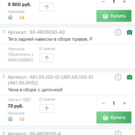
−
+
9 800 руб.
Наличие
Купить
0
50-4605030-А3
Тяга задней навески в сборе правая, Р
К схеме
Наличие
Обратитесь к
консультанту
0
А61.05.100-01 (А61.05.100-01
(А61.05.005))
Чека в сборе с цепочкой
К схеме
Цена с НДС
−
+
73 руб.
Наличие
Купить
0
50-4605105-А