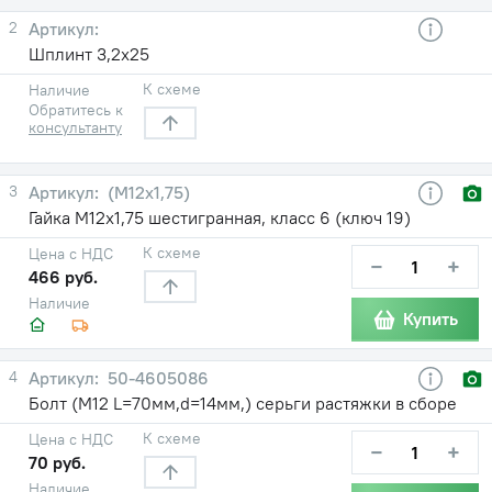
2
Шплинт 3,2х25
К схеме
Наличие
Обратитесь к
консультанту
3
(М12х1,75)
Гайка М12х1,75 шестигранная, класс 6 (ключ 19)
К схеме
Цена с НДС
−
+
466 руб.
Наличие
Купить
4
50-4605086
Болт (М12 L=70мм,d=14мм,) серьги растяжки в сборе
К схеме
Цена с НДС
−
+
70 руб.
Наличие