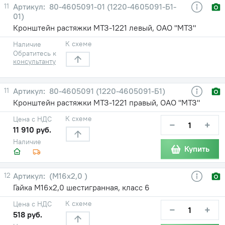
11
80-4605091-01 (1220-4605091-Б1-
01)
Кронштейн растяжки МТЗ-1221 левый, ОАО "МТЗ"
К схеме
Наличие
Обратитесь к
консультанту
11
80-4605091 (1220-4605091-Б1)
Кронштейн растяжки МТЗ-1221 правый, ОАО "МТЗ"
К схеме
Цена с НДС
−
+
11 910 руб.
Наличие
Купить
12
(М16х2,0 )
Гайка М16х2,0 шестигранная, класс 6
К схеме
Цена с НДС
−
+
518 руб.