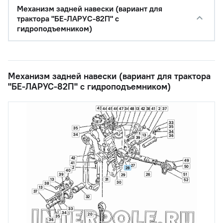
Механизм задней навески (вариант для
трактора "БЕ-ЛАРУС-82П" с
гидроподъемником)
Механизм задней навески (вариант для трактора
"БЕ-ЛАРУС-82П" с гидроподъемником)
43
44
45
46
47
34
48
13
42
38
41
2
37
33
35
35
34
34
13
36
39
42
49
41
27
50
2
28
40
39
26
51
29
13
31
52
30
38
13
37
32
33
34
20
35
36