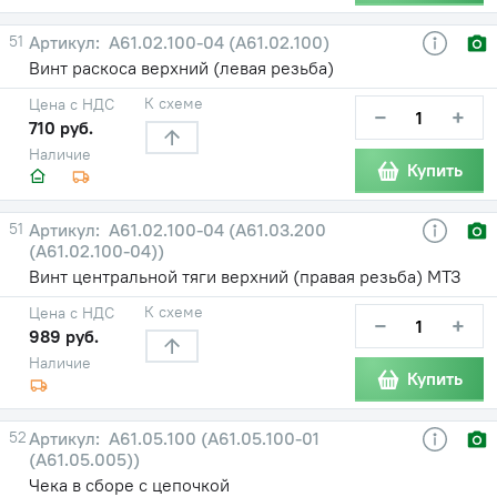
51
А61.02.100-04 (А61.02.100)
Винт раскоса верхний (левая резьба)
К схеме
Цена с НДС
−
+
710 руб.
Наличие
Купить
51
А61.02.100-04 (А61.03.200
(А61.02.100-04))
Винт центральной тяги верхний (правая резьба) МТЗ
К схеме
Цена с НДС
−
+
989 руб.
Наличие
Купить
52
А61.05.100 (А61.05.100-01
(А61.05.005))
Чека в сборе с цепочкой