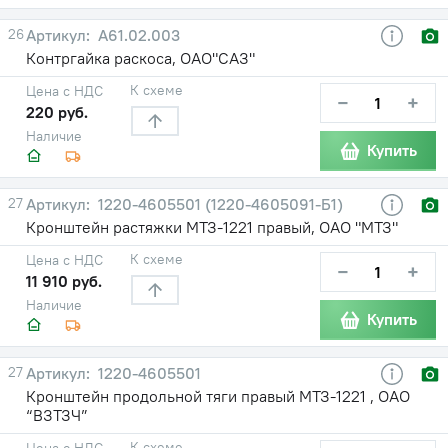
26
А61.02.003
Контргайка раскоса, ОАО"САЗ"
К схеме
Цена с НДС
−
+
220 руб.
Наличие
Купить
27
1220-4605501 (1220-4605091-Б1)
Кронштейн растяжки МТЗ-1221 правый, ОАО "МТЗ"
К схеме
Цена с НДС
−
+
11 910 руб.
Наличие
Купить
27
1220-4605501
Кронштейн продольной тяги правый МТЗ-1221 , ОАО
“ВЗТЗЧ”
К схеме
Цена с НДС