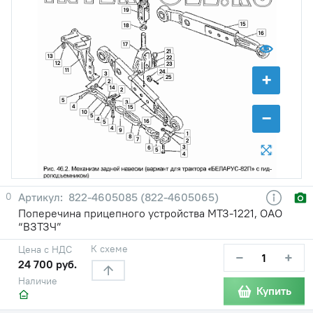
19
15
18
16
17
21
13
22
12
23
11
24
+
3
25
2
14
2
5
3
4
15
−
10
5
4
16
5
4
9
1
8
7
2
3
6
5
4
0
822-4605085 (822-4605065)
Поперечина прицепного устройства МТЗ-1221, ОАО
“ВЗТЗЧ”
К схеме
Цена с НДС
−
+
24 700 руб.
Наличие
Купить