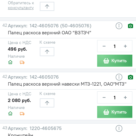
Обратитесь к
консультанту
42
142-4605076 (50-4605076)
Палец раскоса верхний ОАО “ВЗТЗЧ”
К схеме
Цена с НДС
−
+
496 руб.
Наличие
Купить
42
142-4605076
Палец раскоса верхний навески МТЗ-1221, ОАО"МТЗ"
К схеме
Цена с НДС
−
+
2 080 руб.
Наличие
Купить
43
1220-4605675
Кронштейн