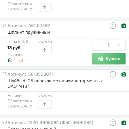
Обратитесь к
консультанту
21
А61.07.001
Шплинт пружинный
К схеме
Цена с НДС
−
+
13 руб.
Наличие
Купить
22
50-3503071
Шайба d=25 плоская механизмов тормозных,
ОАО"МТЗ"
К схеме
Наличие
Обратитесь к
консультанту
23
1220-4605084 (Ф50-4605084)
Палец раскоса нижний