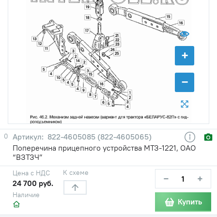
19
15
18
16
17
21
13
22
12
23
11
24
+
3
25
2
14
2
5
3
4
15
−
10
5
4
16
5
4
9
1
8
7
2
3
6
5
4
0
822-4605085 (822-4605065)
Поперечина прицепного устройства МТЗ-1221, ОАО
“ВЗТЗЧ”
К схеме
Цена с НДС
−
+
24 700 руб.
Наличие
Купить