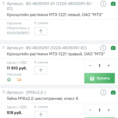
11
80-4605091-01 (1220-4605091-Б1-
01)
Кронштейн растяжки МТЗ-1221 левый, ОАО "МТЗ"
К схеме
Наличие
Обратитесь к
консультанту
11
80-4605091 (1220-4605091-Б1)
Кронштейн растяжки МТЗ-1221 правый, ОАО "МТЗ"
К схеме
Цена с НДС
−
+
11 910 руб.
Наличие
Купить
12
(М16х2,0 )
Гайка М16х2,0 шестигранная, класс 6
К схеме
Цена с НДС
−
+
518 руб.