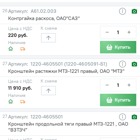
26
А61.02.003
Контргайка раскоса, ОАО"САЗ"
К схеме
Цена с НДС
−
+
220 руб.
Наличие
Купить
27
1220-4605501 (1220-4605091-Б1)
Кронштейн растяжки МТЗ-1221 правый, ОАО "МТЗ"
К схеме
Цена с НДС
−
+
11 910 руб.
Наличие
Купить
27
1220-4605501
Кронштейн продольной тяги правый МТЗ-1221 , ОАО
“ВЗТЗЧ”
К схеме
Цена с НДС