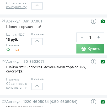
Обратитесь к
консультанту
21
А61.07.001
Шплинт пружинный
К схеме
Цена с НДС
−
+
13 руб.
Наличие
Купить
22
50-3503071
Шайба d=25 плоская механизмов тормозных,
ОАО"МТЗ"
К схеме
Наличие
Обратитесь к
консультанту
23
1220-4605084 (Ф50-4605084)
Палец раскоса нижний