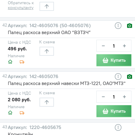
Обратитесь к
консультанту
42
142-4605076 (50-4605076)
Палец раскоса верхний ОАО “ВЗТЗЧ”
К схеме
Цена с НДС
−
+
496 руб.
Наличие
Купить
42
142-4605076
Палец раскоса верхний навески МТЗ-1221, ОАО"МТЗ"
К схеме
Цена с НДС
−
+
2 080 руб.
Наличие
Купить
43
1220-4605675
Кронштейн