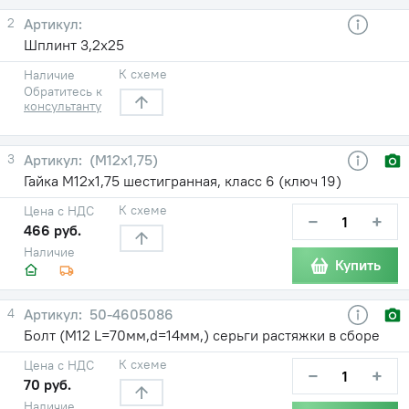
2
Шплинт 3,2х25
К схеме
Наличие
Обратитесь к
консультанту
3
(М12х1,75)
Гайка М12х1,75 шестигранная, класс 6 (ключ 19)
К схеме
Цена с НДС
−
+
466 руб.
Наличие
Купить
4
50-4605086
Болт (М12 L=70мм,d=14мм,) серьги растяжки в сборе
К схеме
Цена с НДС
−
+
70 руб.
Наличие