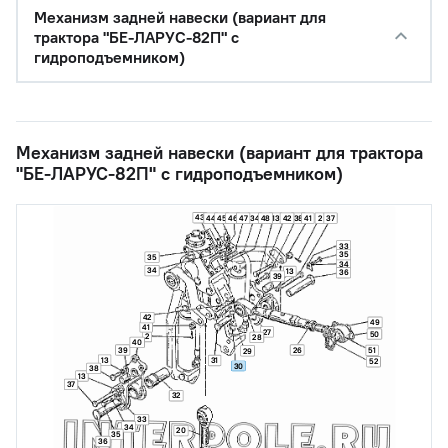
Механизм задней навески (вариант для
трактора "БЕ-ЛАРУС-82П" с
гидроподъемником)
Механизм задней навески (вариант для трактора
"БЕ-ЛАРУС-82П" с гидроподъемником)
43
44
45
46
47
34
48
13
42
38
41
2
37
33
35
35
34
34
13
36
39
42
49
41
27
50
2
28
40
39
26
51
29
13
31
52
30
38
13
37
32
33
34
20
35
36