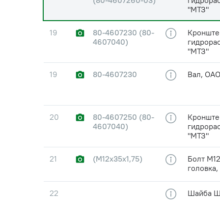
(80-4607260-03)
гидрора
"МТЗ"
19
80-4607230 (80-
Кронште
4607040)
гидрора
"МТЗ"
19
80-4607230
Вал, ОАО
20
80-4607250 (80-
Кронште
4607040)
гидрора
"МТЗ"
21
(М12х35х1,75)
Болт М12
головка,
22
Шайба Ш