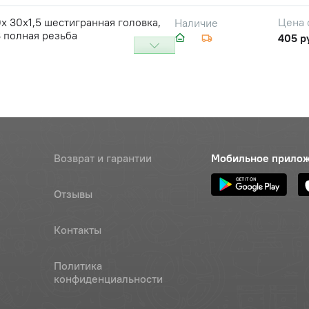
х 30х1,5 шестигранная головка,
Цена 
Наличие
8 полная резьба
405 р
=10 плоская
Цена 
Наличие
326 р
ычага распределителя большая
Цена 
Наличие
30 ру
Возврат и гарантии
Мобильное прило
Отзывы
Контакты
Политика
конфиденциальности