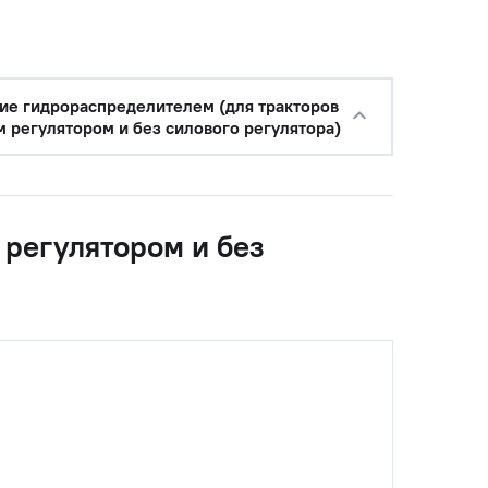
уб.
ие гидрораспределителем (для тракторов
м регулятором и без силового регулятора)
 регулятором и без
с НДС
−
+
Купить
 руб.