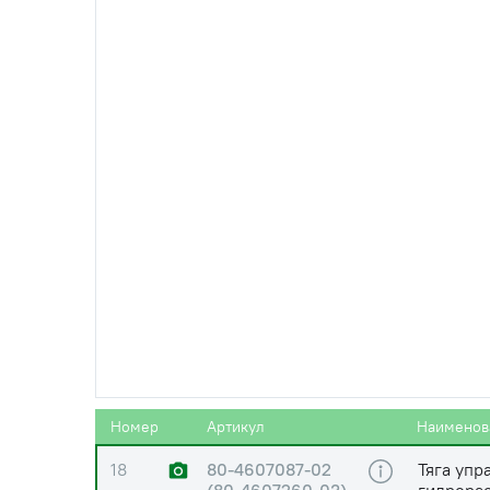
13
80-4607087-01
Тяга упр
(80-4607260-04)
гидрора
"МТЗ"
14
А61-030-А1
Палец тя
гидрора
15
80-4607086 (50-
Рычаг зо
4607086-А)
16
А20-213А (А20-
Вилка тя
213-А)
гидрора
17
Гайка М8
Номер
Артикул
Наименов
18
80-4607087-02
Тяга упр