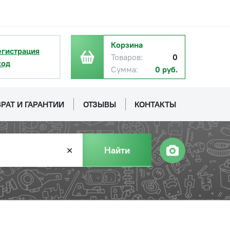
с НДС
−
+
Купить
б.
Корзина
егистрация
Товаров:
0
ход
Сумма:
0 руб.
РАТ И ГАРАНТИИ
ОТЗЫВЫ
КОНТАКТЫ
с НДС
−
+
Купить
Найти
✕
б.
с НДС
−
+
Купить
уб.
с НДС
−
+
Купить