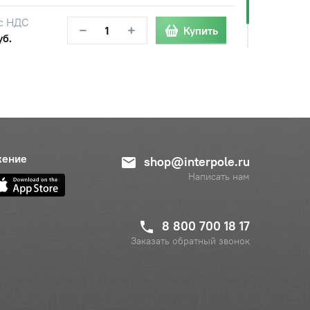
с НДС
−
+
Купить
уб.
с НДС
−
+
Купить
уб.
с НДС
−
+
Купить
б.
жение
shop@interpole.ru
Написать нам
8 800 700 18 17
Заказать обратный звонок