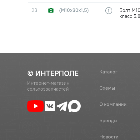
23
(М10х30х1,5)
Болт М10
класс 5.
24
(А.10.01.08кп.019)
Шайба d
25
50-4607079-А1
Втулка р
© ИНТЕРПОЛЕ
Каталог
Интернет-магазин
Схемы
сельхоззапчастей
О компании
Бренды
Новости