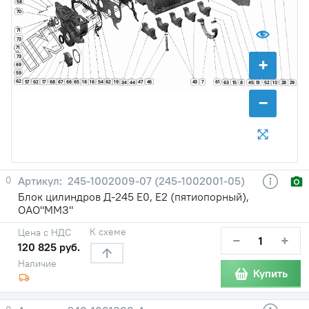
58
70
71
73
71
73
+
69
59
62
57
62
68
54
46
17
67
66
65
16
62
19
18
47
43
7
61
34
44
63
15
8
45
51
52
10
28
29
−
0
245-1002009-07 (245-1002001-05)
Блок цилиндров Д-245 Е0, Е2 (пятиопорный),
ОАО"ММЗ"
К схеме
Цена с НДС
−
+
120 825 руб.
Наличие
Купить