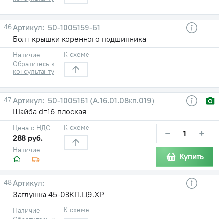
46
50-1005159-Б1
Болт крышки коренного подшипника
К схеме
Наличие
Обратитесь к
консультанту
47
50-1005161 (А.16.01.08кп.019)
Шайба d=16 плоская
К схеме
Цена с НДС
−
+
288 руб.
Наличие
Купить
48
Заглушка 45-08КП.Ц9.ХР
К схеме
Наличие
Обратитесь к