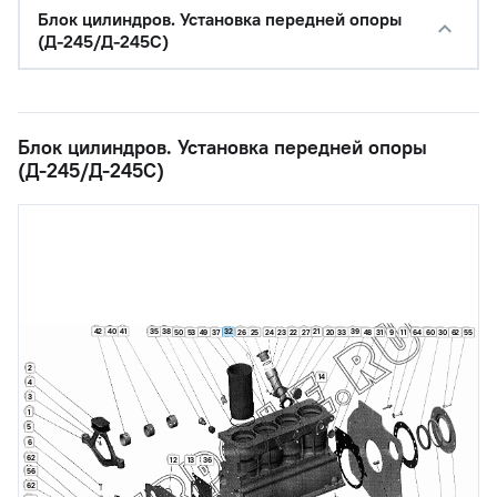
Блок цилиндров. Установка передней опоры
(Д-245/Д-245С)
Блок цилиндров. Установка передней опоры
(Д-245/Д-245С)
42
40
41
38
35
32
21
39
50
49
26
25
24
22
27
20
33
31
64
60
53
37
23
48
30
62
55
9
11
2
14
4
3
1
5
6
62
12
13
36
56
62