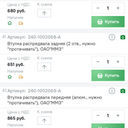
К схеме
Цена с НДС
−
+
680 руб.
Наличие
Купить
41
240-1002068-А
Втулка распредвала задняя (2 отв., нужно
"протачивать"), ОАО"ММЗ"
К схеме
Цена с НДС
−
+
651 руб.
Наличие
Купить
42
240-1002069-А
Втулка распредвала передняя (алюм., нужно
"протачивать"), ОАО"ММЗ"
К схеме
Цена с НДС
−
+
865 руб.
Наличие