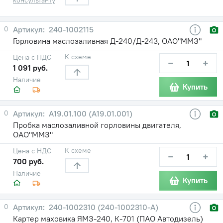
0
240-1002115
Горловина маслозаливная Д-240/Д-243, ОАО"ММЗ"
К схеме
Цена с НДС
−
+
1 091 руб.
Наличие
Купить
0
А19.01.100 (А19.01.001)
Пробка маслозаливной горловины двигателя,
ОАО"ММЗ"
К схеме
Цена с НДС
−
+
700 руб.
Наличие
Купить
0
240-1002310 (240-1002310-А)
Картер маховика ЯМЗ-240, К-701 (ПАО Автодизель)