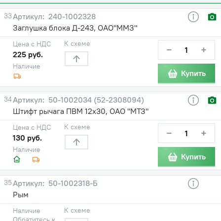
33
240-1002328
Заглушка блока Д-243, ОАО"ММЗ"
К схеме
Цена с НДС
−
+
225 руб.
Наличие
Купить
34
50-1002034 (52-2308094)
Штифт рычага ПВМ 12х30, ОАО "МТЗ"
К схеме
Цена с НДС
−
+
130 руб.
Наличие
Купить
35
50-1002318-Б
Рым
К схеме
Наличие
Обратитесь к