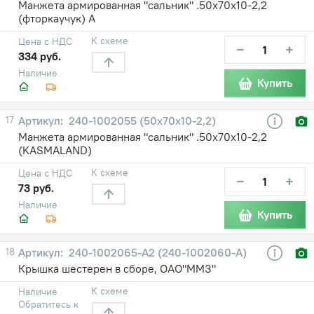
Манжета армированная "сальник" .50х70х10-2,2
(фторкаучук) А
К схеме
Цена с НДС
−
+
334 руб.
Наличие
Купить
17
240-1002055 (50х70х10-2,2)
Манжета армированная "сальник" .50х70х10-2,2
(KASMALAND)
К схеме
Цена с НДС
−
+
73 руб.
Наличие
Купить
18
240-1002065-А2 (240-1002060-А)
Крышка шестерен в сборе, ОАО"ММЗ"
К схеме
Наличие
Обратитесь к