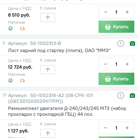
К схеме
Цена с НДС
−
+
8 510 руб.
Наличие
Купить
9
50-1002313-В
Лист задний под стартер (плита), ОАО "ММЗ"
К схеме
Цена с НДС
−
+
12 724 руб.
Наличие
Купить
10
50-1002316-А2 (08-СРК-101
(GBC501003020KITPM))
Ремкомплект двигателя Д-240/243/245 МТЗ (набор
прокладок с прокладкой ГБЦ) 44 поз.
К схеме
Цена с НДС
−
+
1 127 руб.
Наличие