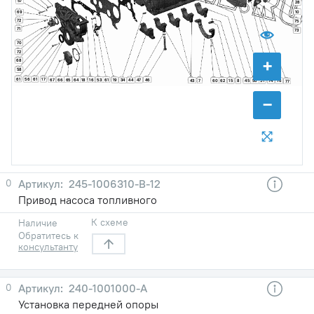
57
28
10
69
72
75
71
73
70
72
+
68
58
61
56
61
17
67
66
65
64
18
16
53
61
46
19
47
34
44
43
7
60
62
15
8
45
50
51
74
76
77
−
0
245-1006310-В-12
Привод насоса топливного
К схеме
Наличие
Обратитесь к
консультанту
0
240-1001000-А
Установка передней опоры