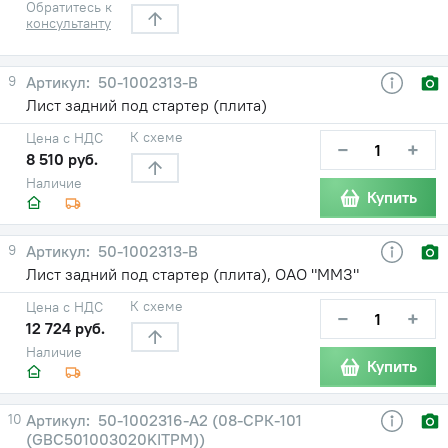
Обратитесь к
консультанту
9
50-1002313-В
Лист задний под стартер (плита)
К схеме
Цена с НДС
−
+
8 510 руб.
Наличие
Купить
9
50-1002313-В
Лист задний под стартер (плита), ОАО "ММЗ"
К схеме
Цена с НДС
−
+
12 724 руб.
Наличие
Купить
10
50-1002316-А2 (08-СРК-101
(GBC501003020KITPM))