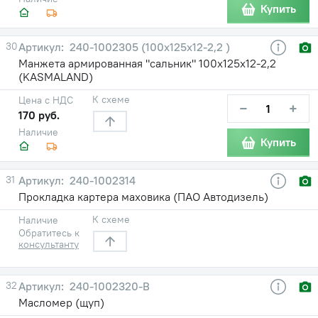
Купить
30
240-1002305 (100х125х12-2,2 )
Манжета армированная "сальник" 100х125х12-2,2
(KASMALAND)
К схеме
Цена с НДС
−
+
170 руб.
Наличие
Купить
31
240-1002314
Прокладка картера маховика (ПАО Автодизель)
К схеме
Наличие
Обратитесь к
консультанту
32
240-1002320-В
Масломер (щуп)