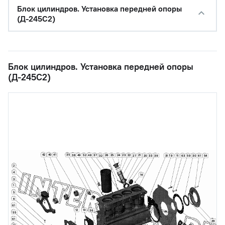
Блок цилиндров. Установка передней опоры
(Д-245С2)
Блок цилиндров. Установка передней опоры
(Д-245С2)
42
40
41
35
38
48
49
52
37
26
25
24
23
22
21
32
27
20
39
31
33
9
11
63
59
30
61
54
2
4
14
3
1
5
6
61
12
13
36
55
61
29