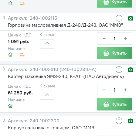
Купить
0
240-1002115
Горловина маслозаливная Д-240/Д-243, ОАО"ММЗ"
К схеме
Цена с НДС
−
+
1 091 руб.
Наличие
Купить
0
240-1002310 (240-1002310-А)
Картер маховика ЯМЗ-240, К-701 (ПАО Автодизель)
К схеме
Цена с НДС
−
+
61 250 руб.
Наличие
Купить
0
240-1002300
Корпус сальника с кольцом, ОАО"ММЗ"