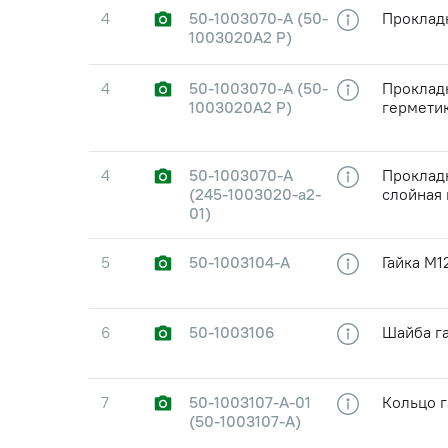
4
50-1003070-А (50-
Проклад
1003020А2 Р)
4
50-1003070-А (50-
Прокладк
1003020А2 Р)
гермети
4
50-1003070-А
Прокладк
(245-1003020-а2-
слойная
01)
5
50-1003104-А
Гайка М1
6
50-1003106
Шайба г
7
50-1003107-А-01
Кольцо г
(50-1003107-А)