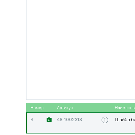
0
245-1003010-22
Установк
впускног
1
240-1002047
Болт ГБ
1
240-1002047
Болт ГБ
2
240-1002047-01
Болт ГБЦ
2
240-1002047-01
Болт ГБЦ
Номер
Артикул
Наименов
3
48-1002318
Шайба б