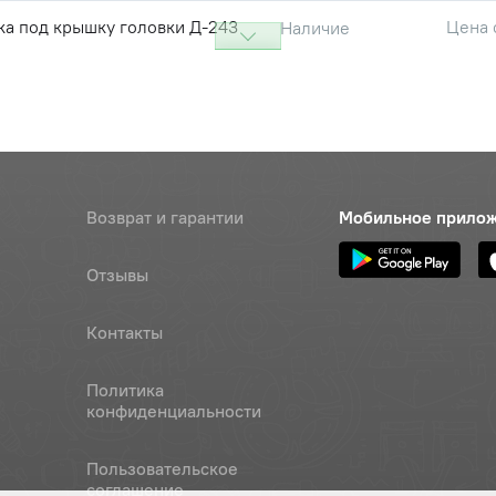
ка под крышку головки Д-243
Цена 
Наличие
470 р
ка под крышку головки Д-243
Цена 
Наличие
пробковая)
180 ру
ка под крышку головки Д-243
Цена 
Наличие
ая)
250 р
Возврат и гарантии
Мобильное прило
ка под крышку головки Д-243
Цена 
Наличие
Отзывы
115 ру
Контакты
ка клапанной крышки
Наличие
243 (резино-пробковая)
Обратитесь к
консультанту
Политика
конфиденциальности
ка клапанной крышки
Цена 
Наличие
-243
160 ру
Пользовательское
соглашение