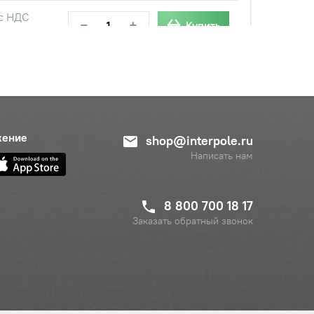
с НДС
−
+
Купить
уб.
с НДС
−
+
Купить
б.
с НДС
−
+
Купить
уб.
жение
shop@interpole.ru
Написать нам
с НДС
−
+
Купить
б.
8 800 700 18 17
Заказать обратный звонок
с НДС
−
+
Купить
б.