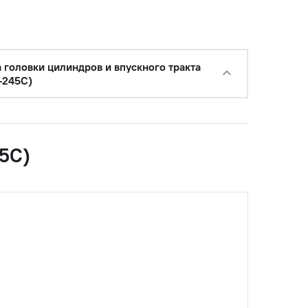
−
+
Купить
уб.
а головки цилиндров и впускного тракта
-245С)
45С)
с НДС
−
+
Купить
 руб.