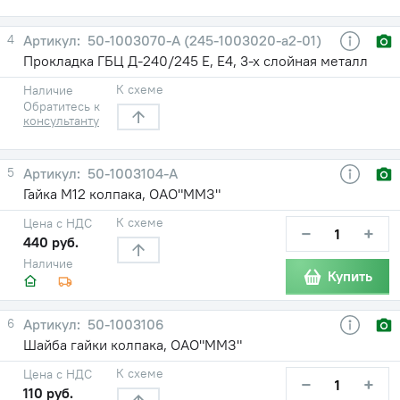
4
50-1003070-А (245-1003020-а2-01)
Прокладка ГБЦ Д-240/245 Е, Е4, 3-х слойная металл
К схеме
Наличие
Обратитесь к
консультанту
5
50-1003104-А
Гайка М12 колпака, ОАО"ММЗ"
К схеме
Цена с НДС
−
+
440 руб.
Наличие
Купить
6
50-1003106
Шайба гайки колпака, ОАО"ММЗ"
К схеме
Цена с НДС
−
+
110 руб.