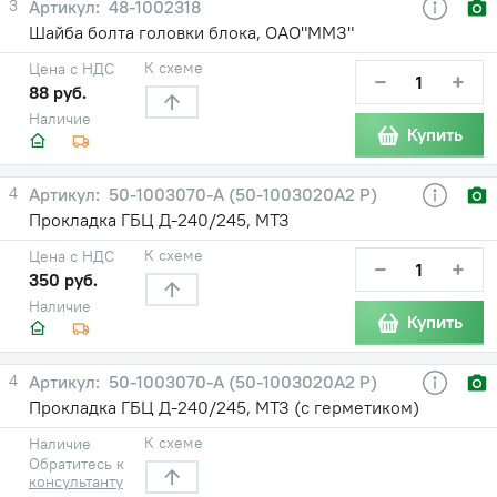
3
48-1002318
Шайба болта головки блока, ОАО"ММЗ"
К схеме
Цена с НДС
−
+
88 руб.
Наличие
Купить
4
50-1003070-А (50-1003020А2 Р)
Прокладка ГБЦ Д-240/245, МТЗ
К схеме
Цена с НДС
−
+
350 руб.
Наличие
Купить
4
50-1003070-А (50-1003020А2 Р)
Прокладка ГБЦ Д-240/245, МТЗ (с герметиком)
К схеме
Наличие
Обратитесь к
консультанту