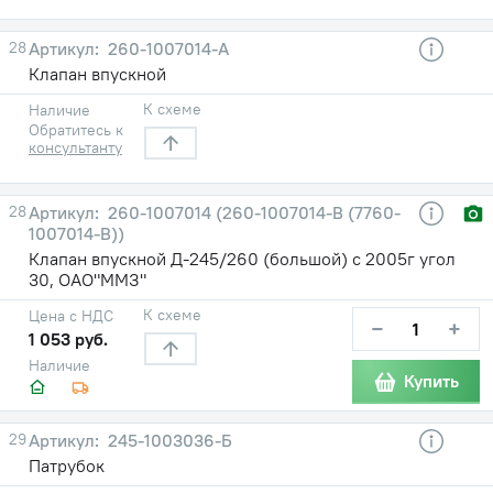
28
260-1007014-А
Клапан впускной
К схеме
Наличие
Обратитесь к
консультанту
28
260-1007014 (260-1007014-В (7760-
1007014-В))
Клапан впускной Д-245/260 (большой) с 2005г угол
30, ОАО"ММЗ"
К схеме
Цена с НДС
−
+
1 053 руб.
Наличие
Купить
29
245-1003036-Б
Патрубок