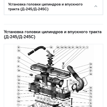
Установка головки цилиндров и впускного
тракта (Д-245/Д-245С)
Установка головки цилиндров и впускного тракта
(Д-245/Д-245С)
82
63
64
60
62
61
81
59
5
6
7
40
58
9
29
41
66
39
67
38
34
33
74
30
73
77
76
44
8
43
72
37
76
36
42
44
32
31
35
45
55
50
54
75
53
1
70
78
52