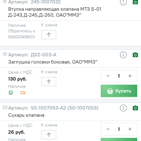
18
245-1007032
Втулка направляющая клапана МТЗ Б-01
Д-243,Д-245,Д-260, ОАО"ММЗ"
К схеме
Наличие
Обратитесь к
консультанту
19
Д02-003-А
Заглушка головки боковая, ОАО"ММЗ"
К схеме
Цена с НДС
−
+
130 руб.
Наличие
Купить
20
50-1007053-А2 (50-1007053)
Сухарь клапана
К схеме
Цена с НДС
−
+
26 руб.
Наличие