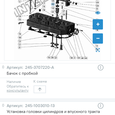
25
2
49
3
46
23
48
13
24
51
19
27
22
20
26
18
15
47
+
11
10
14
79
−
80
12
17
71
21
76
16
28
57
56
4
65
69
68
0
245-3707220-А
Бачок с пробкой
К схеме
Наличие
Обратитесь к
консультанту
0
245-1003010-13
Установка головки цилиндров и впускного тракта