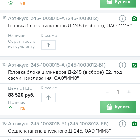
Купить
15
245-1003015-А (245-1003012)
Головка блока цилиндров Д-245 (в сборе), ОАО"ММЗ"
К схеме
Наличие
Обратитесь к
консультанту
15
245-1003015-А (245-1003012-Б1)
Головка блока цилиндров Д-245 (в сборе) Е2, под
свечи накаливания, ОАО"ММЗ"
К схеме
Цена с НДС
−
+
83 520 руб.
Наличие
Купить
16
245-1003018-Б1 (245-1003018-Б6)
Седло клапана впускного Д-245, ОАО "ММЗ"