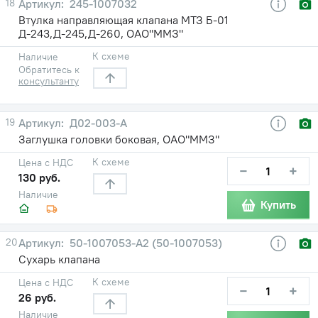
18
245-1007032
Втулка направляющая клапана МТЗ Б-01
Д-243,Д-245,Д-260, ОАО"ММЗ"
К схеме
Наличие
Обратитесь к
консультанту
19
Д02-003-А
Заглушка головки боковая, ОАО"ММЗ"
К схеме
Цена с НДС
−
+
130 руб.
Наличие
Купить
20
50-1007053-А2 (50-1007053)
Сухарь клапана
К схеме
Цена с НДС
−
+
26 руб.
Наличие