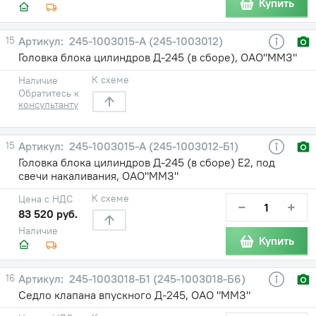
Купить
15
245-1003015-А (245-1003012)
Головка блока цилиндров Д-245 (в сборе), ОАО"ММЗ"
К схеме
Наличие
Обратитесь к
консультанту
15
245-1003015-А (245-1003012-Б1)
Головка блока цилиндров Д-245 (в сборе) Е2, под
свечи накаливания, ОАО"ММЗ"
К схеме
Цена с НДС
−
+
83 520 руб.
Наличие
Купить
16
245-1003018-Б1 (245-1003018-Б6)
Седло клапана впускного Д-245, ОАО "ММЗ"