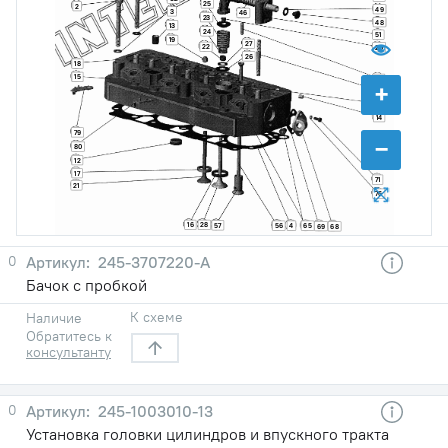
25
2
49
3
46
23
48
13
24
51
19
27
22
20
26
18
15
47
+
11
10
14
79
−
80
12
17
71
21
76
16
28
57
56
4
65
69
68
0
245-3707220-А
Бачок с пробкой
К схеме
Наличие
Обратитесь к
консультанту
0
245-1003010-13
Установка головки цилиндров и впускного тракта