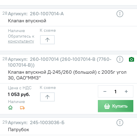
28
260-1007014-А
Клапан впускной
К схеме
Наличие
Обратитесь к
консультанту
28
260-1007014 (260-1007014-В (7760-
1007014-В))
Клапан впускной Д-245/260 (большой) с 2005г угол
30, ОАО"ММЗ"
К схеме
Цена с НДС
−
+
1 053 руб.
Наличие
Купить
29
245-1003036-Б
Патрубок