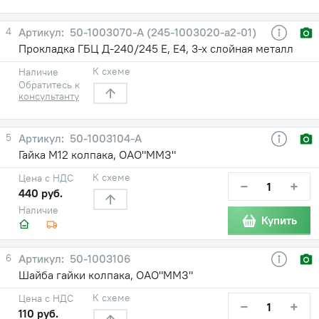
4
50-1003070-А (245-1003020-а2-01)
Прокладка ГБЦ Д-240/245 Е, Е4, 3-х слойная металл
К схеме
Наличие
Обратитесь к
консультанту
5
50-1003104-А
Гайка М12 колпака, ОАО"ММЗ"
К схеме
Цена с НДС
−
+
440 руб.
Наличие
Купить
6
50-1003106
Шайба гайки колпака, ОАО"ММЗ"
К схеме
Цена с НДС
−
+
110 руб.