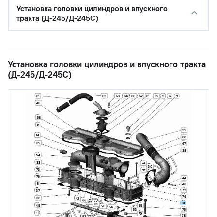
Установка головки цилиндров и впускного
тракта (Д-245/Д-245С)
Установка головки цилиндров и впускного тракта
(Д-245/Д-245С)
82
63
64
60
62
61
81
59
5
6
7
40
58
9
29
41
66
39
67
38
34
33
74
30
73
77
76
44
8
43
72
37
76
36
42
44
32
31
35
45
55
50
54
75
53
1
70
78
52