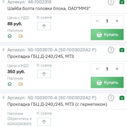
3
48-1002318
Шайба болта головки блока, ОАО"ММЗ"
К схеме
Цена с НДС
−
+
88 руб.
Наличие
Купить
4
50-1003070-А (50-1003020А2 Р)
Прокладка ГБЦ Д-240/245, МТЗ
К схеме
Цена с НДС
−
+
350 руб.
Наличие
Купить
4
50-1003070-А (50-1003020А2 Р)
Прокладка ГБЦ Д-240/245, МТЗ (с герметиком)
К схеме
Наличие
Обратитесь к
консультанту