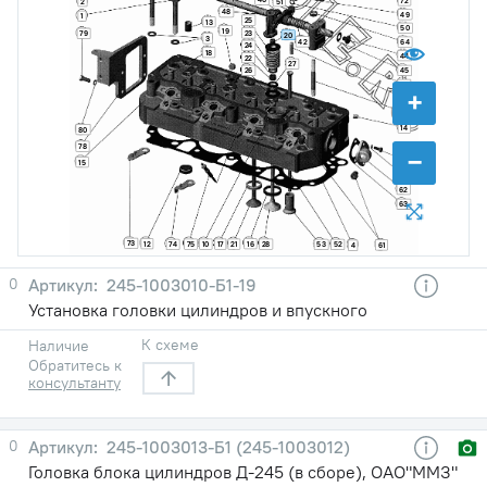
72
2
51
48
49
1
25
13
50
19
23
79
20
3
42
64
24
18
44
22
27
26
45
47
+
43
11
14
80
78
−
65
15
70
62
63
73
12
16
75
10
17
21
28
74
53
52
61
4
0
245-1003010-Б1-19
Установка головки цилиндров и впускного
К схеме
Наличие
Обратитесь к
консультанту
0
245-1003013-Б1 (245-1003012)
Головка блока цилиндров Д-245 (в сборе), ОАО"ММЗ"