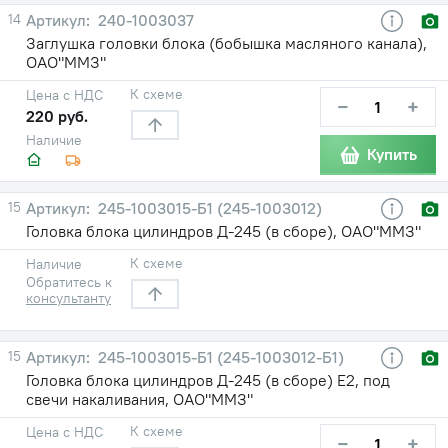
14
240-1003037
Заглушка головки блока (бобышка масляного канала),
ОАО"ММЗ"
К схеме
Цена с НДС
−
+
220 руб.
Наличие
Купить
15
245-1003015-Б1 (245-1003012)
Головка блока цилиндров Д-245 (в сборе), ОАО"ММЗ"
К схеме
Наличие
Обратитесь к
консультанту
15
245-1003015-Б1 (245-1003012-Б1)
Головка блока цилиндров Д-245 (в сборе) Е2, под
свечи накаливания, ОАО"ММЗ"
К схеме
Цена с НДС
−
+