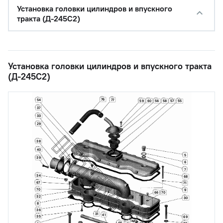
Установка головки цилиндров и впускного
тракта (Д-245С2)
Установка головки цилиндров и впускного тракта
(Д-245С2)
76
77
54
59
60
56
58
57
55
37
33
29
38
40
5
39
6
7
34
68
67
71
70
9
66
70
32
30
8
36
31
41
35
69
46