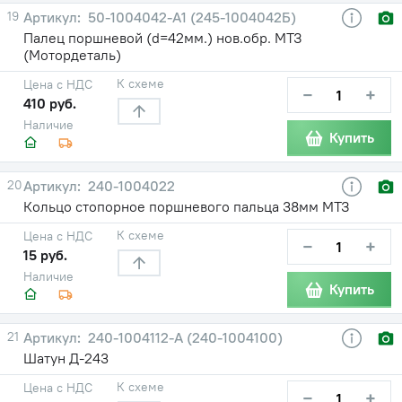
19
50-1004042-А1 (245-1004042Б)
Палец поршневой (d=42мм.) нов.обр. МТЗ
(Мотордеталь)
К схеме
Цена с НДС
−
+
410 руб.
Наличие
Купить
20
240-1004022
Кольцо стопорное поршневого пальца 38мм МТЗ
К схеме
Цена с НДС
−
+
15 руб.
Наличие
Купить
21
240-1004112-А (240-1004100)
Шатун Д-243
К схеме
Цена с НДС
−
+