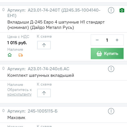
0
А23.01-74-240Т (Д245.35-1004140-
ЕН1)
Вкладыши Д-245 Евро 4 шатунные Н1 стандарт
(номинал) (Дайдо Металл Русь)
К схеме
Цена с НДС
−
+
1 015 руб.
Наличие
Купить
0
А23.01-74-240сб.АС
Комплект шатунных вкладышей
К схеме
Наличие
Обратитесь к
консультанту
0
245-1005115-Б
Маховик
К схеме
Наличие