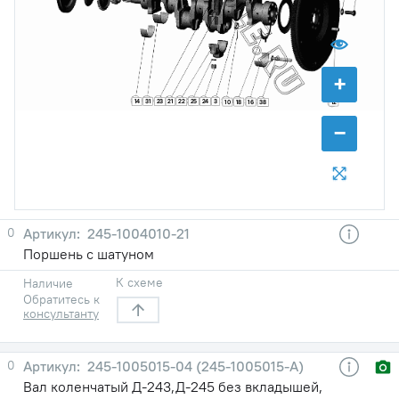
+
31
25
14
23
21
22
24
3
10
18
16
12
38
−
0
245-1004010-21
Поршень с шатуном
К схеме
Наличие
Обратитесь к
консультанту
0
245-1005015-04 (245-1005015-А)
Вал коленчатый Д-243,Д-245 без вкладышей,