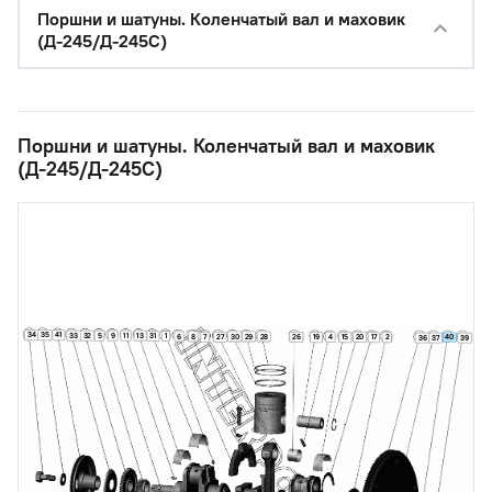
Поршни и шатуны. Коленчатый вал и маховик
(Д-245/Д-245С)
Поршни и шатуны. Коленчатый вал и маховик
(Д-245/Д-245С)
34
35
41
33
32
5
9
11
13
31
1
6
8
30
29
28
7
27
26
4
20
19
15
17
2
40
36
37
39