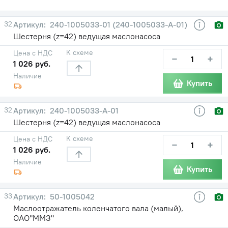
32
240-1005033-01 (240-1005033-А-01)
Шестерня (z=42) ведущая маслонасоса
К схеме
Цена с НДС
−
+
1 026 руб.
Наличие
Купить
32
240-1005033-А-01
Шестерня (z=42) ведущая маслонасоса
К схеме
Цена с НДС
−
+
1 026 руб.
Наличие
Купить
33
50-1005042
Маслоотражатель коленчатого вала (малый),
ОАО"ММЗ"