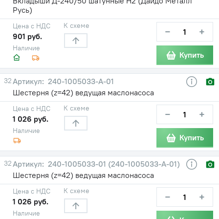
Вкладыши Д-240/50 шатунные Н2 (Дайдо Металл
Русь)
К схеме
Цена с НДС
−
+
901 руб.
Наличие
Купить
32
240-1005033-А-01
Шестерня (z=42) ведущая маслонасоса
К схеме
Цена с НДС
−
+
1 026 руб.
Наличие
Купить
32
240-1005033-01 (240-1005033-А-01)
Шестерня (z=42) ведущая маслонасоса
К схеме
Цена с НДС
−
+
1 026 руб.
Наличие