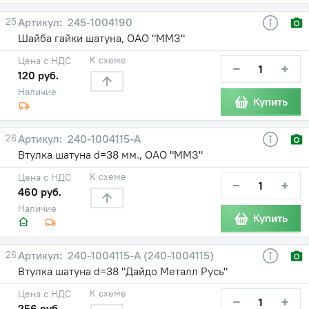
25
245-1004190
Шайба гайки шатуна, ОАО "ММЗ"
К схеме
Цена с НДС
−
+
120 руб.
Наличие
Купить
26
240-1004115-А
Втулка шатуна d=38 мм., ОАО "ММЗ"
К схеме
Цена с НДС
−
+
460 руб.
Наличие
Купить
26
240-1004115-А (240-1004115)
Втулка шатуна d=38 "Дайдо Металл Русь"
К схеме
Цена с НДС
−
+
256 руб.