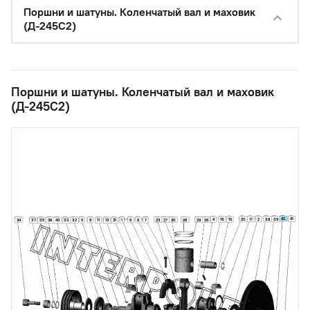
Поршни и шатуны. Коленчатый вал и маховик
(Д-245С2)
Поршни и шатуны. Коленчатый вал и маховик
(Д-245С2)
42
41
20
17
2
38
39
4
19
15
34
23
27
30
28
29
26
36
32
5
9
1
6
8
7
37
35
43
33
11
13
31