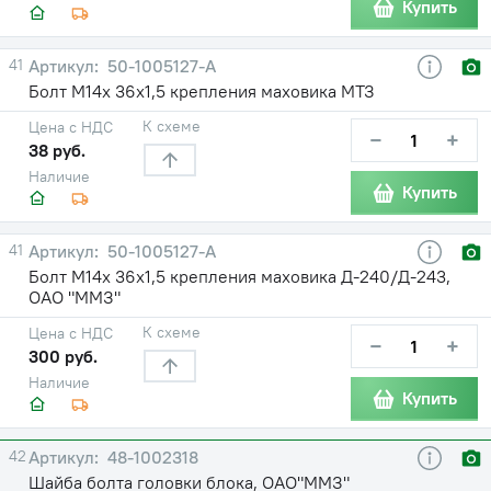
Купить
41
50-1005127-А
Болт М14х 36х1,5 крепления маховика МТЗ
К схеме
Цена с НДС
−
+
38 руб.
Наличие
Купить
41
50-1005127-А
Болт М14х 36х1,5 крепления маховика Д-240/Д-243,
ОАО "ММЗ"
К схеме
Цена с НДС
−
+
300 руб.
Наличие
Купить
42
48-1002318
Шайба болта головки блока, ОАО"ММЗ"