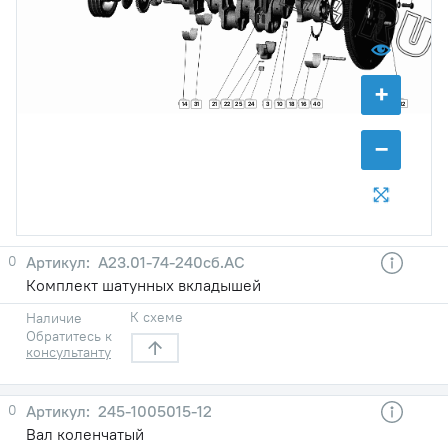
+
12
22
24
18
16
40
14
31
21
25
3
10
−
0
А23.01-74-240сб.АС
Комплект шатунных вкладышей
К схеме
Наличие
Обратитесь к
консультанту
0
245-1005015-12
Вал коленчатый