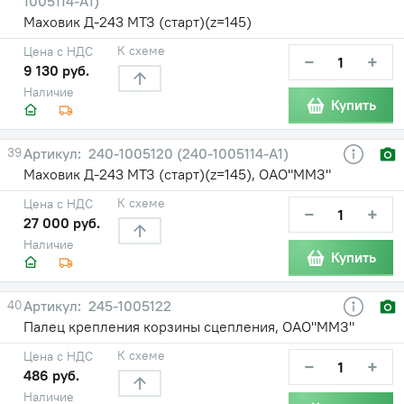
1005114-А1)
Маховик Д-243 МТЗ (старт)(z=145)
К схеме
Цена с НДС
−
+
9 130 руб.
Наличие
Купить
39
240-1005120 (240-1005114-А1)
Маховик Д-243 МТЗ (старт)(z=145), ОАО"ММЗ"
К схеме
Цена с НДС
−
+
27 000 руб.
Наличие
Купить
40
245-1005122
Палец крепления корзины сцепления, ОАО"ММЗ"
К схеме
Цена с НДС
−
+
486 руб.
Наличие