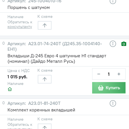
0
245-1004010-16
Поршень с шатуном
К схеме
Наличие
Обратитесь к
консультанту
0
А23.01-74-240Т (Д245.35-1004140-
ЕН1)
Вкладыши Д-245 Евро 4 шатунные Н1 стандарт
(номинал) (Дайдо Металл Русь)
К схеме
Цена с НДС
−
+
1 015 руб.
Наличие
Купить
0
А23.01-81-240Т
Комплект коренных вкладышей
К схеме
Наличие
Обратитесь к
консультанту