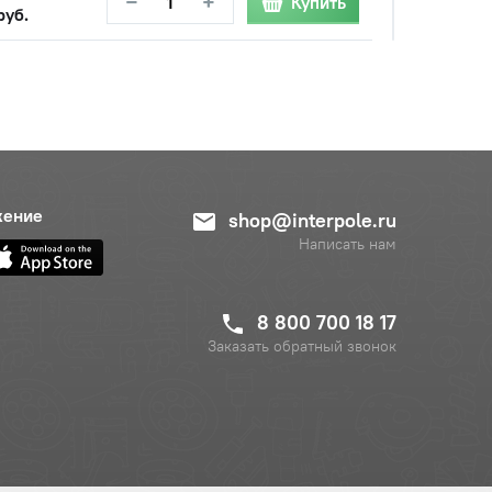
−
+
Купить
руб.
жение
shop@interpole.ru
Написать нам
с НДС
−
+
Купить
уб.
8 800 700 18 17
Заказать обратный звонок