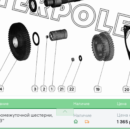
4
3
2
1
21
22
19
20
ание
Наличие
Цена
ромежуточной шестерни,
Цена 
Наличие
З"
1 365 