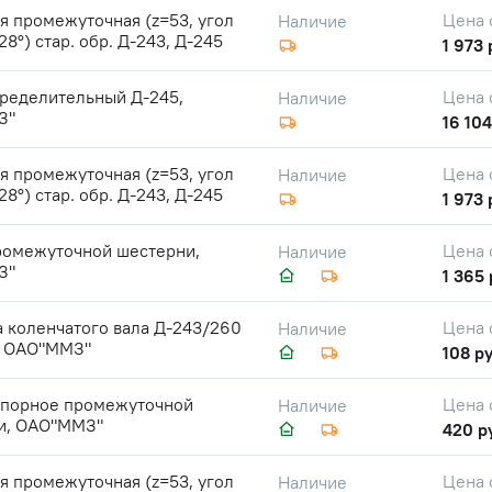
 промежуточная (z=53, угол
Цена 
Наличие
28°) стар. обр. Д-243, Д-245
1 973 
пределительный Д-245,
Цена 
Наличие
З"
16 104
 промежуточная (z=53, угол
Цена 
Наличие
28°) стар. обр. Д-243, Д-245
1 973 
ромежуточной шестерни,
Цена 
Наличие
З"
1 365 
 коленчатого вала Д-243/260
Цена 
Наличие
., ОАО"ММЗ"
108 ру
упорное промежуточной
Цена 
Наличие
и, ОАО"ММЗ"
420 р
 промежуточная (z=53, угол
Цена 
Наличие