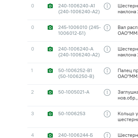
0
240-1006240-А1
Шестерня
(240-1006240-А2)
наклона 
0
245-1006010 (245-
Вал рас
1006012-Б1)
ОАО"ММ
0
240-1006240-А
Шестерня
(240-1006240-А2)
наклона 
1
50-1006252-В1
Палец п
(50-1006250-В)
ОАО"ММ
2
50-1005021-А
Заглушка
нов.обр
3
50-1006253
Кольцо 
шестерн
4
240-1006244-Б
Шестерня