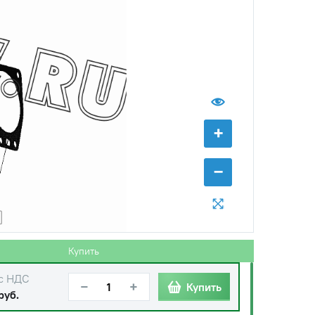
+
−
Купить
с НДС
−
+
Купить
руб.