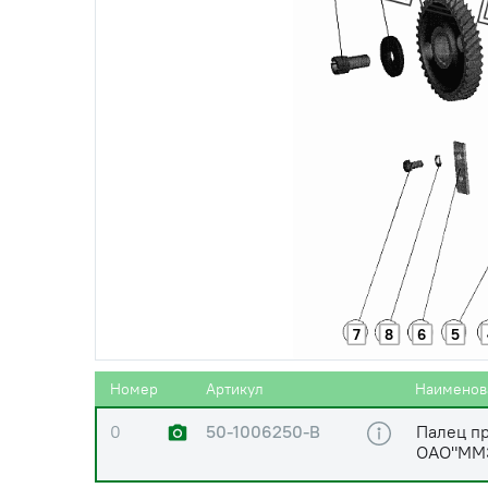
7
8
6
5
Номер
Артикул
Наименов
0
50-1006250-В
Палец п
ОАО"ММ