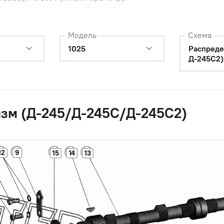
Модель
Схема
1025
Распреде
Д-245С2)
зм (Д-245/Д-245С/Д-245С2)
12
9
15
14
13