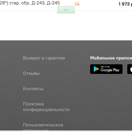
28°) стар. обр. Д-243, Д-245
1 973 
 промежуточная (z=53, угол
Наличие
28°) стар. обр. Д-243, Д-245,
Обратитесь к
З"
консультанту
Наличие
Обратитесь к
консультанту
Возврат и гарантии
Мобильное прило
промежуточной шестерни,
Цена 
Наличие
Отзывы
З"
250 р
Контакты
6gх16.88.35.016
Наличие
Обратитесь к
консультанту
Политика
конфиденциальности
65Г.06
Наличие
Обратитесь к
Пользовательское
консультанту
соглашение