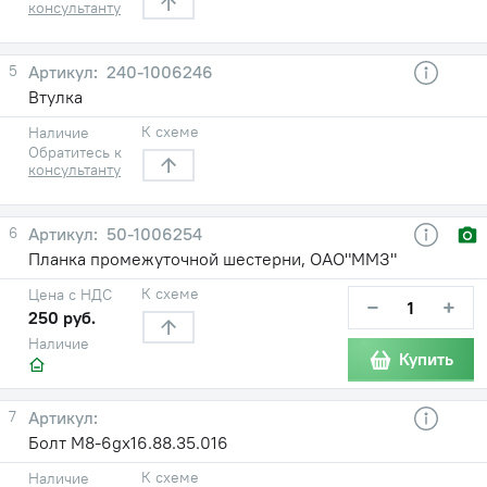
консультанту
5
240-1006246
Втулка
К схеме
Наличие
Обратитесь к
консультанту
6
50-1006254
Планка промежуточной шестерни, ОАО"ММЗ"
К схеме
Цена с НДС
−
+
250 руб.
Наличие
Купить
7
Болт М8-6gх16.88.35.016
К схеме
Наличие