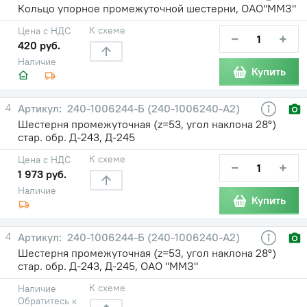
Кольцо упорное промежуточной шестерни, ОАО"ММЗ"
К схеме
Цена с НДС
−
+
420 руб.
Наличие
Купить
4
240-1006244-Б (240-1006240-А2)
Шестерня промежуточная (z=53, угол наклона 28°)
стар. обр. Д-243, Д-245
К схеме
Цена с НДС
−
+
1 973 руб.
Наличие
Купить
4
240-1006244-Б (240-1006240-А2)
Шестерня промежуточная (z=53, угол наклона 28°)
стар. обр. Д-243, Д-245, ОАО "ММЗ"
К схеме
Наличие
Обратитесь к