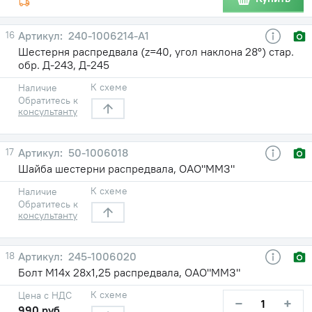
16
240-1006214-А1
Шестерня распредвала (z=40, угол наклона 28°) стар.
обр. Д-243, Д-245
К схеме
Наличие
Обратитесь к
консультанту
17
50-1006018
Шайба шестерни распредвала, ОАО"ММЗ"
К схеме
Наличие
Обратитесь к
консультанту
18
245-1006020
Болт М14х 28х1,25 распредвала, ОАО"ММЗ"
К схеме
Цена с НДС
−
+
990 руб.