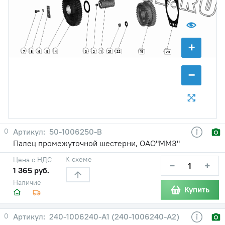
+
7
8
6
5
4
3
2
1
21
22
19
20
−
0
50-1006250-В
Палец промежуточной шестерни, ОАО"ММЗ"
К схеме
Цена с НДС
−
+
1 365 руб.
Наличие
Купить
0
240-1006240-А1 (240-1006240-А2)