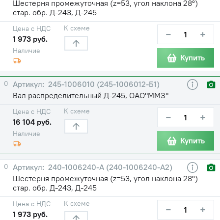
Шестерня промежуточная (z=53, угол наклона 28°)
стар. обр. Д-243, Д-245
К схеме
Цена с НДС
−
+
1 973 руб.
Наличие
Купить
0
245-1006010 (245-1006012-Б1)
Вал распределительный Д-245, ОАО"ММЗ"
К схеме
Цена с НДС
−
+
16 104 руб.
Наличие
Купить
0
240-1006240-А (240-1006240-А2)
Шестерня промежуточная (z=53, угол наклона 28°)
стар. обр. Д-243, Д-245
К схеме
Цена с НДС
−
+
1 973 руб.