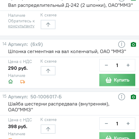
Вал распределительный Д-242 (2 шпонки), ОАО"ММЗ"
К схеме
Наличие
Обратитесь к
консультанту
14
(6х9)
Шпонка сегментная на вал коленчатый, ОАО "ММЗ"
К схеме
Цена с НДС
−
+
290 руб.
Наличие
Купить
15
50-1006017-Б
Шайба шестерни распредвала (внутренняя),
ОАО"ММЗ"
К схеме
Цена с НДС
−
+
398 руб.
Наличие
Купить