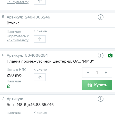
консультанту
5
240-1006246
Втулка
К схеме
Наличие
Обратитесь к
консультанту
6
50-1006254
Планка промежуточной шестерни, ОАО"ММЗ"
К схеме
Цена с НДС
−
+
250 руб.
Наличие
Купить
7
Болт М8-6gх16.88.35.016
К схеме
Наличие