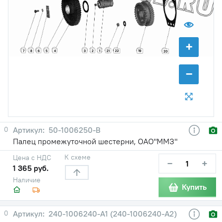
+
7
8
6
5
4
3
2
1
21
22
19
20
−
0
50-1006250-В
Палец промежуточной шестерни, ОАО"ММЗ"
К схеме
Цена с НДС
−
+
1 365 руб.
Наличие
Купить
0
240-1006240-А1 (240-1006240-А2)