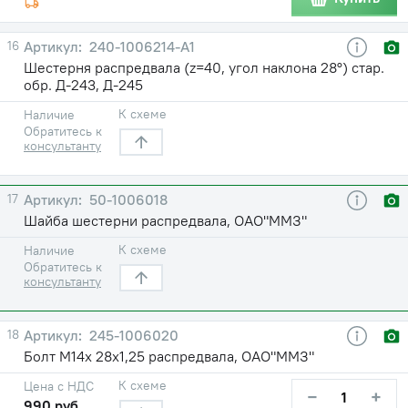
16
240-1006214-А1
Шестерня распредвала (z=40, угол наклона 28°) стар.
обр. Д-243, Д-245
К схеме
Наличие
Обратитесь к
консультанту
17
50-1006018
Шайба шестерни распредвала, ОАО"ММЗ"
К схеме
Наличие
Обратитесь к
консультанту
18
245-1006020
Болт М14х 28х1,25 распредвала, ОАО"ММЗ"
К схеме
Цена с НДС
−
+
990 руб.