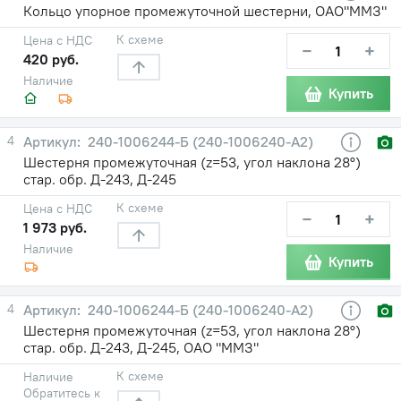
Кольцо упорное промежуточной шестерни, ОАО"ММЗ"
К схеме
Цена с НДС
−
+
420 руб.
Наличие
Купить
4
240-1006244-Б (240-1006240-А2)
Шестерня промежуточная (z=53, угол наклона 28°)
стар. обр. Д-243, Д-245
К схеме
Цена с НДС
−
+
1 973 руб.
Наличие
Купить
4
240-1006244-Б (240-1006240-А2)
Шестерня промежуточная (z=53, угол наклона 28°)
стар. обр. Д-243, Д-245, ОАО "ММЗ"
К схеме
Наличие
Обратитесь к