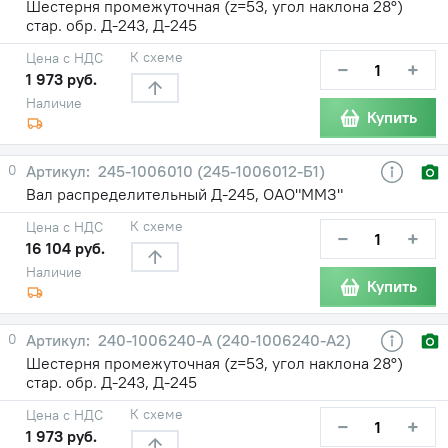
Шестерня промежуточная (z=53, угол наклона 28°)
стар. обр. Д-243, Д-245
К схеме
Цена с НДС
−
+
1 973 руб.
Наличие
Купить
0
245-1006010 (245-1006012-Б1)
Вал распределительный Д-245, ОАО"ММЗ"
К схеме
Цена с НДС
−
+
16 104 руб.
Наличие
Купить
0
240-1006240-А (240-1006240-А2)
Шестерня промежуточная (z=53, угол наклона 28°)
стар. обр. Д-243, Д-245
К схеме
Цена с НДС
−
+
1 973 руб.