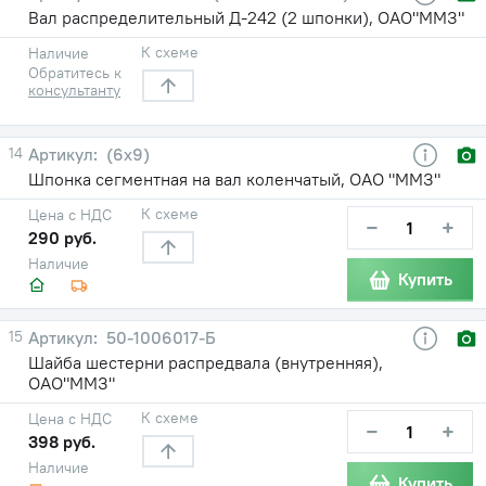
Вал распределительный Д-242 (2 шпонки), ОАО"ММЗ"
К схеме
Наличие
Обратитесь к
консультанту
14
(6х9)
Шпонка сегментная на вал коленчатый, ОАО "ММЗ"
К схеме
Цена с НДС
−
+
290 руб.
Наличие
Купить
15
50-1006017-Б
Шайба шестерни распредвала (внутренняя),
ОАО"ММЗ"
К схеме
Цена с НДС
−
+
398 руб.
Наличие
Купить