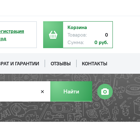
с НДС
−
+
Корзина
Купить
егистрация
уб.
Товаров:
0
ход
Сумма:
0 руб.
с НДС
−
+
Купить
уб.
РАТ И ГАРАНТИИ
ОТЗЫВЫ
КОНТАКТЫ
с НДС
−
+
Купить
уб.
Найти
✕
с НДС
−
+
Купить
уб.
с НДС
−
+
Купить