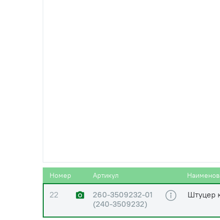
19
245-1104350-Е
Труба пе
ОАО"ММ
20
240-3509150
Маслопр
20
240-3509150
Маслопр
метал.об
20
240-3509150
Маслопр
(L=352м
21
36-1104788
Шайба d=
шт)
Номер
Артикул
Наименов
22
260-3509232-01
Штуцер 
(240-3509232)