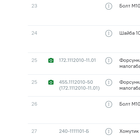
23
Болт М10
24
Шайба 10
25
172.1112010-11.01
Форсунк
малогаб
25
455.1112010-50
Форсунк
(172.1112010-11.01)
малогаб
26
Болт М10
27
240-1111101-Б
Хомутик