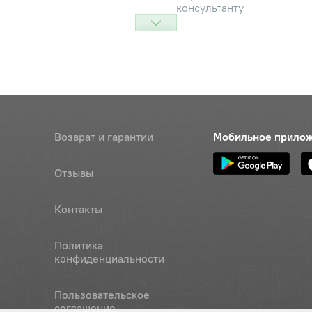
консультанту
-6gх30.88.35.016
Наличие
Обратитесь к
консультанту
.65Г.06
Наличие
Обратитесь к
консультанту
Возврат и гарантии
Мобильное прило
Наличие
Отзывы
Обратитесь к
консультанту
Контакты
-6Н.6.016(S10)
Наличие
Обратитесь к
Политика
консультанту
конфиденциальности
.65Г.06
Наличие
Пользовательское
Обратитесь к
соглашение
консультанту