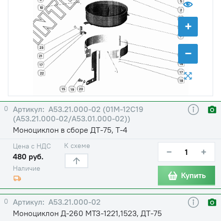
5
10
2
8
+
6
7
−
23
14
21
16
17
17
22
18
20
15
19
0
А53.21.000-02 (01М-12С19
(А53.21.000-02/А53.01.000-02))
Моноциклон в сборе ДТ-75, Т-4
К схеме
Цена с НДС
−
+
480 руб.
Наличие
Купить
0
А53.21.000-02
Моноциклон Д-260 МТЗ-1221,1523, ДТ-75