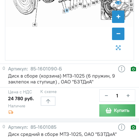
31
10
38
40
11
32
11
39
10
12
33
8
5
+
41
−
0
85-1601090-Б
Диск в сборе (корзина) МТЗ-1025 (6 пружин, 9
заклепок на ступице) , ОАО "БЗТДиА"
К схеме
Цена с НДС
−
+
24 780 руб.
Наличие
Купить
0
85-1601085
Диск средний в сборе МТЗ-1025, ОАО "БЗТДиА"