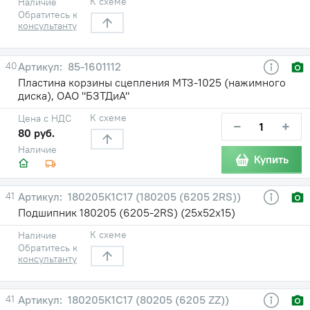
К схеме
Наличие
Обратитесь к
консультанту
40
85-1601112
Пластина корзины сцепления МТЗ-1025 (нажимного
диска), ОАО "БЗТДиА"
К схеме
Цена с НДС
−
+
80 руб.
Наличие
Купить
41
180205К1С17 (180205 (6205 2RS))
Подшипник 180205 (6205-2RS) (25х52х15)
К схеме
Наличие
Обратитесь к
консультанту
41
180205К1С17 (80205 (6205 ZZ))