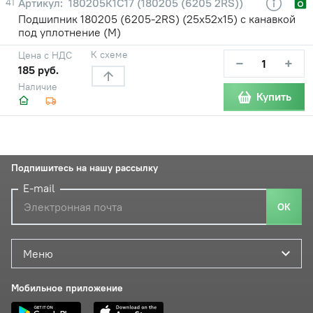
41
180205К1С17 (180205 (6205 2RS))
Подшипник 180205 (6205-2RS) (25х52х15) с канавкой
под уплотнение (М)
К схеме
Цена с НДС
−
+
185 руб.
Наличие
Купить
Подпишитесь на нашу рассылку
E-mail
ОК
Меню
Мобильное приложение