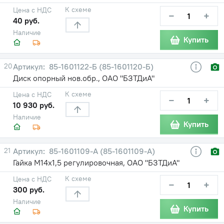
К схеме
Цена с НДС
−
+
40 руб.
Наличие
Купить
20
85-1601122-Б (85-1601120-Б)
Диск опорный нов.обр., ОАО "БЗТДиА"
К схеме
Цена с НДС
−
+
10 930 руб.
Наличие
Купить
21
85-1601109-A (85-1601109-А)
Гайка М14х1,5 регулировочная, ОАО "БЗТДиА"
К схеме
Цена с НДС
−
+
300 руб.
Наличие
Купить