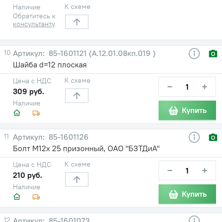
К схеме
Наличие
Обратитесь к
консультанту
10
85-1601121 (А.12.01.08кп.019 )
Шайба d=12 плоская
К схеме
Цена с НДС
−
+
309 руб.
Наличие
Купить
11
85-1601126
Болт М12х 25 призонный, ОАО "БЗТДиА"
К схеме
Цена с НДС
−
+
210 руб.
Наличие
Купить
12
85-1601073