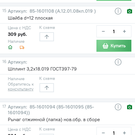
15
85-1601108 (А.12.01.08кп.019 )
Шайба d=12 плоская
К схеме
Цена с НДС
−
+
309 руб.
Наличие
Купить
16
Шплинт 3,2х18.019 ГОСТ397-79
К схеме
Наличие
Обратитесь к
консультанту
17
85-1601094 (85-1601095 (85-
1601094))
Рычаг отжимной (лапка) нов.обр. в сборе
К схеме
Цена с НДС
−
+