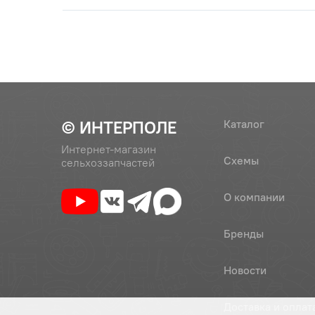
46
209А (209 (6209))
Подшипн
46
209А (209 (6209))
Подшипн
© ИНТЕРПОЛЕ
Каталог
46
209А (209 (6209))
Подшипни
Интернет-магазин
Схемы
сельхоззапчастей
47
(915207)
Кольцо с
О компании
ОАО "МТ
Бренды
48
80-1601083
Шайба
Новости
49
80-1601086-A (80-
Шестерня
Доставка и оплат
1601086-А)
МТЗ-1221