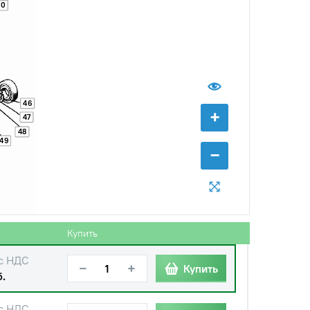
30
с НДС
−
+
Купить
.
46
+
47
48
49
−
с НДС
−
+
Купить
уб.
с НДС
−
+
Купить
б.
Купить
с НДС
−
+
Купить
б.
с НДС