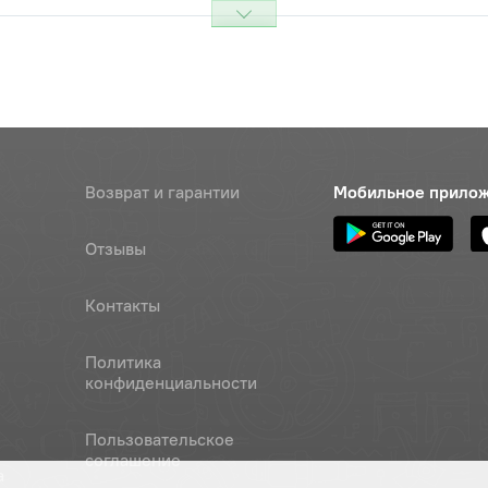
ик 209 (6209) (45х85х19)
Цена 
Наличие
304 р
ик 209 (6209) (45х85х19) ZVL
Наличие
Обратитесь к
консультанту
Возврат и гарантии
Мобильное прило
к 209 (6209) (45х85х19) (М)
Цена 
Наличие
432 р
Отзывы
топорное МТЗ (2С50,2В50),
Цена 
Наличие
Контакты
З"
180 ру
Политика
Наличие
конфиденциальности
Обратитесь к
консультанту
Пользовательское
 (z=38/24) 2 ступени ВОМа,
соглашение
Цена 
Наличие
а
 , ОАО"МТЗ"
10 170