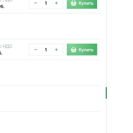
−
+
Купить
б.
с НДС
−
+
Купить
б.