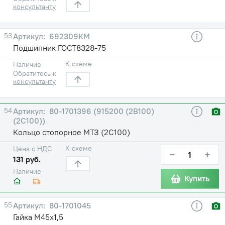
консультанту
53
692309КМ
Подшипник ГОСТ8328-75
К схеме
Наличие
Обратитесь к
консультанту
54
80-1701396 (915200 (2В100)
(2С100))
Кольцо стопорное МТЗ (2С100)
К схеме
Цена с НДС
−
+
131 руб.
Наличие
Купить
55
80-1701045
Гайка М45х1,5