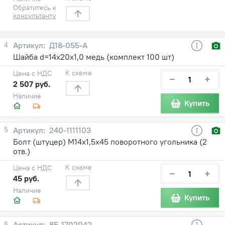
Обратитесь к
консультанту
4
Д18-055-А
Шайба d=14х20х1,0 медь (комплект 100 шт)
К схеме
Цена с НДС
−
+
2 507 руб.
Наличие
Купить
5
240-1111103
Болт (штуцер) М14х1,5х45 поворотного угольника (2
отв.)
К схеме
Цена с НДС
−
+
45 руб.
Наличие
Купить
6
85-1702042