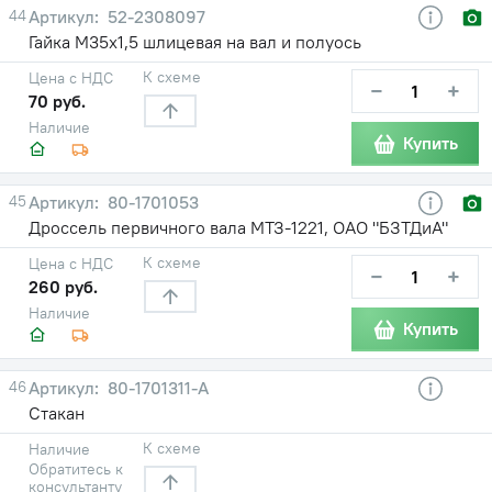
44
52-2308097
Гайка М35х1,5 шлицевая на вал и полуось
К схеме
Цена с НДС
−
+
70 руб.
Наличие
Купить
45
80-1701053
Дроссель первичного вала МТЗ-1221, ОАО "БЗТДиА"
К схеме
Цена с НДС
−
+
260 руб.
Наличие
Купить
46
80-1701311-A
Стакан
К схеме
Наличие
Обратитесь к
консультанту