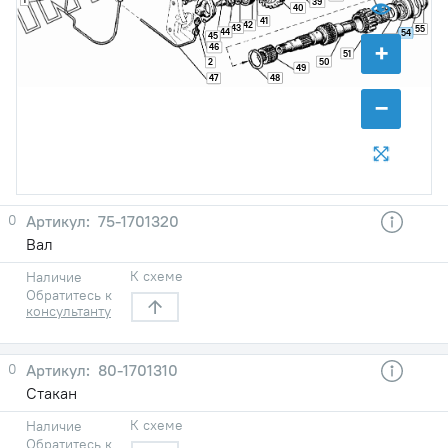
39
40
41
42
43
55
44
54
45
53
+
52
46
51
50
2
49
48
47
−
0
75-1701320
Вал
К схеме
Наличие
Обратитесь к
консультанту
0
80-1701310
Стакан
К схеме
Наличие
Обратитесь к