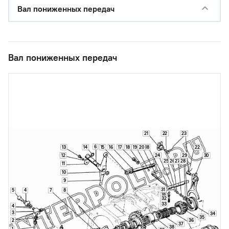
Вал пониженных передач
Вал пониженных передач
21
22
23
6
13
14
15
16
17
18
19
20
18
22
24
29
12
30
25
26
27
28
11
10
9
31
8
5
4
7
18
32
33
4
3
34
35
2
36
37
38
1