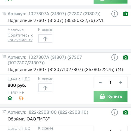
16
1027307А (31307) (27307 (31307))
Подшипник 27307 (31307) (35х80х22,75) ZVL
К схеме
Наличие
Обратитесь к
консультанту
16
1027307А (31307) (27307
(1027307/31307))
Подшипник 27307 (31307/1027307) (35х80х22,75) (М)
К схеме
Цена с НДС
−
+
800 руб.
Наличие
Купить
17
822-2308100 (822-2308110)
Обойма, ОАО "МТЗ"
К схеме
Цена с НДС