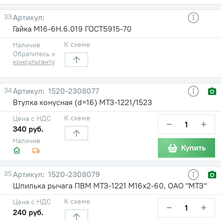
33
Гайка М16-6Н.6.019 ГОСТ5915-70
К схеме
Наличие
Обратитесь к
консультанту
34
1520-2308077
Втулка конусная (d=16) МТЗ-1221/1523
К схеме
Цена с НДС
−
+
340 руб.
Наличие
Купить
35
1520-2308079
Шпилька рычага ПВМ МТЗ-1221 М16х2-60, ОАО "МТЗ"
К схеме
Цена с НДС
−
+
240 руб.