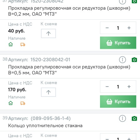
37
1520-2308042
Прокладка регулировочная оси редуктора (шкворня)
В=0,2 мм, ОАО "МТЗ"
К схеме
Цена с НДС
−
+
40 руб.
Наличие
Купить
38
1520-2308042-01
Прокладка регулировочная оси редуктора (шкворня)
В=0,5 мм, ОАО "МТЗ"
К схеме
Цена с НДС
−
+
170 руб.
Наличие
Купить
39
(089-095-36-1-4)
Кольцо уплотнительное стакана
К схеме
Цена с НДС
−
+