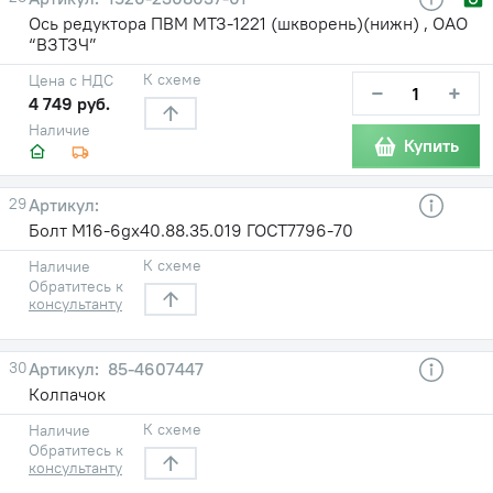
Ось редуктора ПВМ МТЗ-1221 (шкворень)(нижн) , ОАО
“ВЗТЗЧ”
К схеме
Цена с НДС
−
+
4 749 руб.
Наличие
Купить
29
Болт М16-6gх40.88.35.019 ГОСТ7796-70
К схеме
Наличие
Обратитесь к
консультанту
30
85-4607447
Колпачок
К схеме
Наличие
Обратитесь к
консультанту