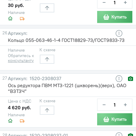
−
+
30 руб.
Наличие
Купить
26
Кольцо 055-063-46-1-4 ГОСТ18829-73/ГОСТ9833-73
К схеме
Наличие
Обратитесь к
консультанту
27
1520-2308037
Ось редуктора ПВМ МТЗ-1221 (шкворень)(верх), ОАО
“ВЗТЗЧ”
К схеме
Цена с НДС
−
+
4 620 руб.
Наличие
Купить
28
1520-2308037-01