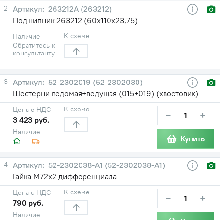
2
263212А (263212)
Подшипник 263212 (60х110х23,75)
К схеме
Наличие
Обратитесь к
консультанту
3
52-2302019 (52-2302030)
Шестерни ведомая+ведущая (015+019) (хвостовик)
К схеме
Цена с НДС
−
+
3 423 руб.
Наличие
Купить
4
52-2302038-A1 (52-2302038-А1)
Гайка М72х2 дифференциала
К схеме
Цена с НДС
−
+
790 руб.
Наличие