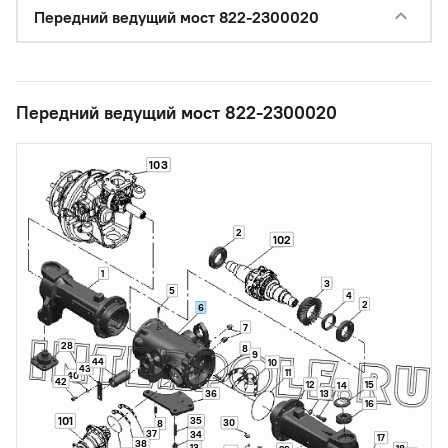
Передний ведущий мост 822-2300020
Передний ведущий мост 822-2300020
103
2
102
1
3
5
4
2
6
7
28
8
9
44
10
43
11
40
42
12
15
14
13
36
16
101
35
30
8
37
34
17
38
13