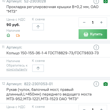
10
52-2303028
Прокладка регулировочная крышки В=0,2 мм, ОАО
"МТЗ"
К схеме
Цена с НДС
−
+
90 руб.
Наличие
Купить
11
Кольцо 150-155-36-1-4 ГОСТ18829-73/ГОСТ9833-73
К схеме
Наличие
Обратитесь к
консультанту
12
822-2301053-01
Рукав (чулок, балочный мост, правый
длинный,L=450мм) переднего ведущего моста
МТЗ-952,МТЗ-1221,МТЗ-1523 ОАО "МТЗ"
К схеме
Цена с НДС
−
+