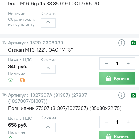
Болт М16-6gх45.88.35.019 ГОСТ7796-70
К схеме
Наличие
Обратитесь к
консультанту
15
1520-2308039
Стакан МТЗ-1221, ОАО "МТЗ"
К схеме
Цена с НДС
−
+
340 руб.
Наличие
Купить
16
1027307А (31307) (27307
(1027307/31307))
Подшипник 27307 (31307/1027307) (35х80х22,75)
К схеме
Цена с НДС
−
+
658 руб.
Наличие
Купить