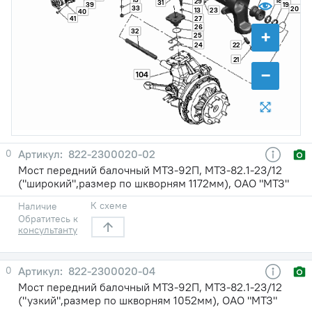
18
29
31
39
19
33
20
13
23
40
41
27
26
+
32
25
24
22
21
−
104
0
822-2300020-02
Мост передний балочный МТЗ-92П, МТЗ-82.1-23/12
("широкий",размер по шкворням 1172мм), ОАО "МТЗ"
К схеме
Наличие
Обратитесь к
консультанту
0
822-2300020-04
Мост передний балочный МТЗ-92П, МТЗ-82.1-23/12
("узкий",размер по шкворням 1052мм), ОАО "МТЗ"