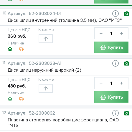
10
52-2303024-01
Диск шлиц внутренний (толщина 3,5 мм), ОАО "МТЗ"
К схеме
Цена с НДС
−
+
360 руб.
Наличие
Купить
11
52-2303023-А1
Диск шлиц наружний широкий (2)
К схеме
Цена с НДС
−
+
430 руб.
Наличие
Купить
12
52-2303032
Пластина стопорная коробки дифференциала, ОАО
"МТЗ"