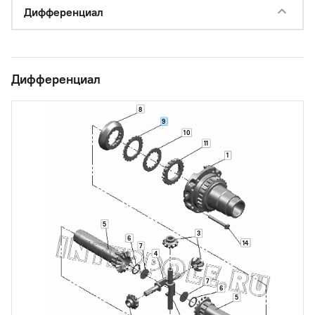
Дифференциал
Дифференциал
8
9
10
11
1
5
3
6
14
7
4
7
6
5