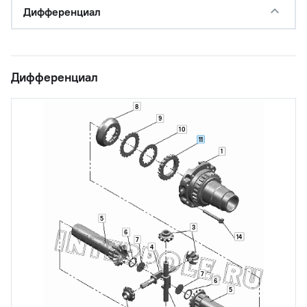
Дифференциал
Дифференциал
8
9
10
11
1
5
3
6
14
7
4
7
6
5