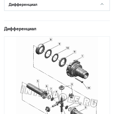
Дифференциал
Дифференциал
8
9
10
11
1
5
3
6
14
7
4
7
6
5