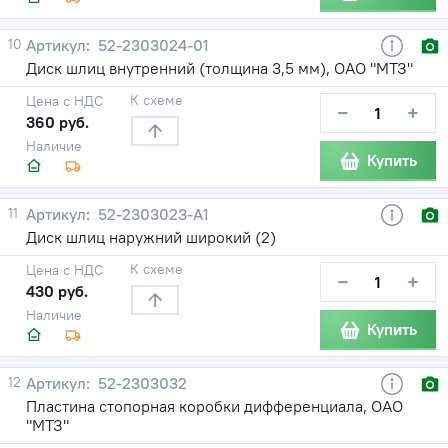
10
52-2303024-01
Диск шлиц внутренний (толщина 3,5 мм), ОАО "МТЗ"
К схеме
Цена с НДС
−
+
360 руб.
Наличие
Купить
11
52-2303023-А1
Диск шлиц наружний широкий (2)
К схеме
Цена с НДС
−
+
430 руб.
Наличие
Купить
12
52-2303032
Пластина стопорная коробки дифференциала, ОАО
"МТЗ"