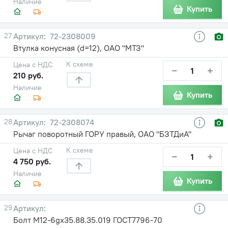
Наличие
Купить
27
72-2308009
Втулка конусная (d=12), ОАО "МТЗ"
К схеме
Цена с НДС
−
+
210 руб.
Наличие
Купить
28
72-2308074
Рычаг поворотный ГОРУ правый, ОАО "БЗТДиА"
К схеме
Цена с НДС
−
+
4 750 руб.
Наличие
Купить
29
Болт М12-6gх35.88.35.019 ГОСТ7796-70