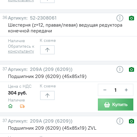
36
52-2308061
Шестерня (z=12, правая/левая) ведущая редуктора
конечной передачи
К схеме
Наличие
Обратитесь к
консультанту
37
209А (209 (6209))
Подшипник 209 (6209) (45х85х19)
К схеме
Цена с НДС
−
+
304 руб.
Наличие
Купить
37
209А (209 (6209))
Подшипник 209 (6209) (45х85х19) ZVL