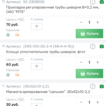
15
52-2308039
Прокладка регулировочная трубы шкворня В=0,2 мм,
ОАО "МТЗ"
К схеме
Цена с НДС
−
+
70 руб.
Наличие
Купить
16
(095-100-30-2-4 (98-4-4-16))
Кольцо уплотнительное трубы шкворня, фгот
К схеме
Цена с НДС
−
+
60 руб.
Наличие
Купить
17
(30х52х10-2,2)
Манжета армированная "сальник" .30х52х10-2,2
К схеме
Цена с НДС
−
+
30 руб.