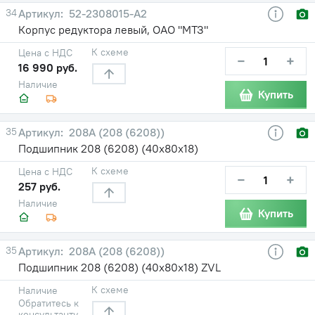
34
52-2308015-А2
Корпус редуктора левый, ОАО "МТЗ"
К схеме
Цена с НДС
−
+
16 990 руб.
Наличие
Купить
35
208А (208 (6208))
Подшипник 208 (6208) (40х80х18)
К схеме
Цена с НДС
−
+
257 руб.
Наличие
Купить
35
208А (208 (6208))
Подшипник 208 (6208) (40х80х18) ZVL
К схеме
Наличие
Обратитесь к
консультанту