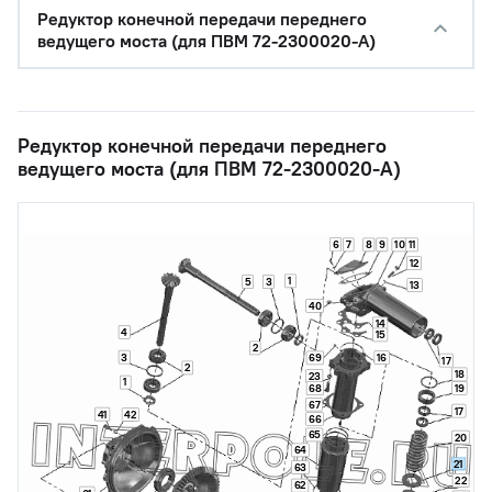
Редуктор конечной передачи переднего
ведущего моста (для ПВМ 72-2300020-А)
Редуктор конечной передачи переднего
ведущего моста (для ПВМ 72-2300020-А)
6
7
8
9
10
11
12
1
5
3
13
40
14
4
15
2
3
16
69
17
2
18
23
1
19
68
67
17
41
42
66
65
20
64
21
63
22
62