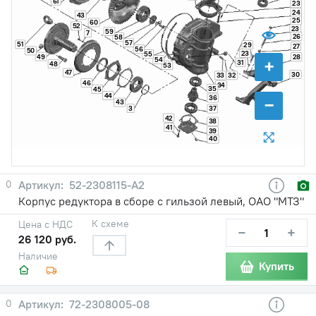
61
23
24
43
25
60
52
23
59
7
26
58
57
51
29
27
56
50
23
55
49
28
+
54
31
48
53
47
30
33
32
46
34
35
45
44
−
36
43
3
37
42
38
41
39
40
0
52-2308115-А2
Корпус редуктора в сборе с гильзой левый, ОАО "МТЗ"
К схеме
Цена с НДС
−
+
26 120 руб.
Наличие
Купить
0
72-2308005-08