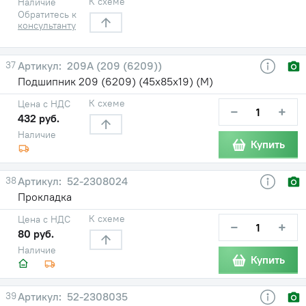
К схеме
Наличие
Обратитесь к
консультанту
37
209А (209 (6209))
Подшипник 209 (6209) (45х85х19) (М)
К схеме
Цена с НДС
−
+
432 руб.
Наличие
Купить
38
52-2308024
Прокладка
К схеме
Цена с НДС
−
+
80 руб.
Наличие
Купить
39
52-2308035