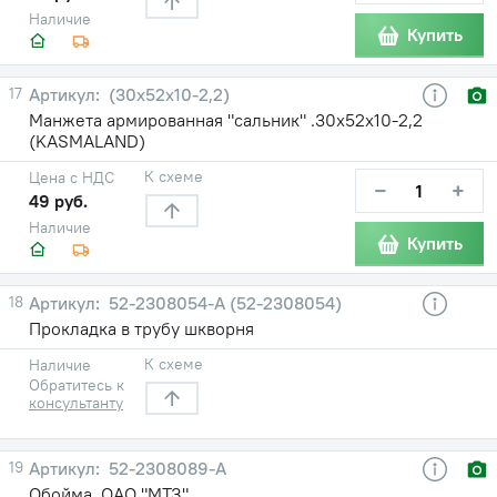
Наличие
Купить
17
(30х52х10-2,2)
Манжета армированная "сальник" .30х52х10-2,2
(KASMALAND)
К схеме
Цена с НДС
−
+
49 руб.
Наличие
Купить
18
52-2308054-А (52-2308054)
Прокладка в трубу шкворня
К схеме
Наличие
Обратитесь к
консультанту
19
52-2308089-А
Обойма, ОАО "МТЗ"