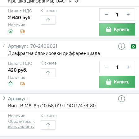
Крышка диафрагмы, ОАО "МТЗ"
К схеме
Цена с НДС
−
+
2 640 руб.
Наличие
Купить
7
70-2409021
Диафрагма блокировки дифференциала
К схеме
Цена с НДС
−
+
420 руб.
Наличие
Купить
8
Винт В.М6-6gх10.58.019 ГОСТ17473-80
К схеме
Наличие
Обратитесь к
консультанту