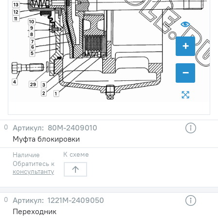
13
12
11
10
9
8
+
7
6
5
−
4
29
3
2
1
0
80М-2409010
Муфта блокировки
К схеме
Наличие
Обратитесь к
консультанту
0
1221М-2409050
Переходник