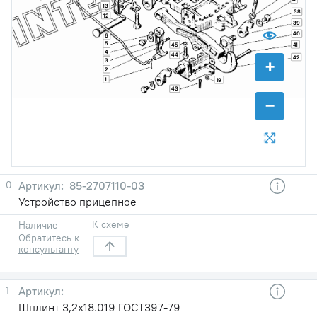
13
38
12
39
40
6
5
45
41
4
44
42
+
3
2
1
19
43
−
0
85-2707110-03
Устройство прицепное
К схеме
Наличие
Обратитесь к
консультанту
1
Шплинт 3,2х18.019 ГОСТ397-79