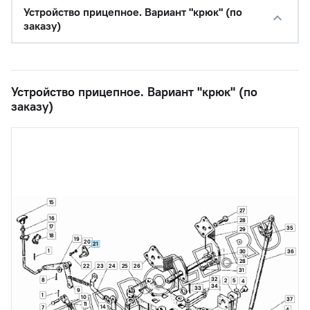
Устройство прицепное. Вариант "крюк" (по
заказу)
Устройство прицепное. Вариант "крюк" (по
заказу)
15
27
16
28
17
35
29
18
19
20
21
1
30
36
28
22
23
24
25
26
31
32
8
2
5
4
34
33
9
1
10
37
11
14
7
4