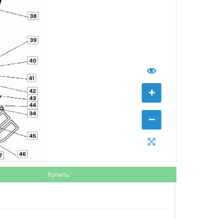
38
39
40
41
+
42
43
44
34
−
45
46
7
Купить