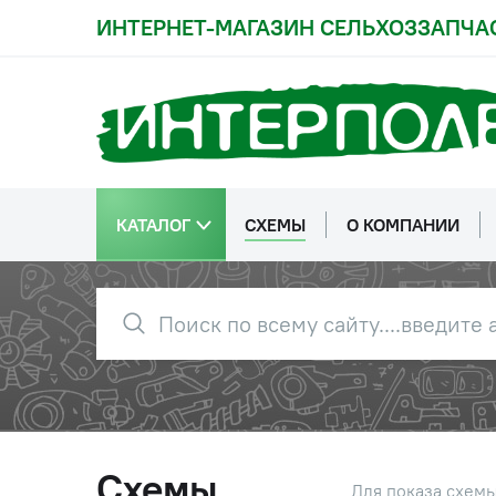
ИНТЕРНЕТ-МАГАЗИН СЕЛЬХОЗЗАПЧА
38
70-2807052-Б-01
Винт
39
40-3405062
Гайка
КАТАЛОГ
СХЕМЫ
О КОМПАНИИ
40
80-2707137
Болт
41
80-2707138
Шайба
42
70-2807053-Б
Гайка
Схемы
Для показа схем