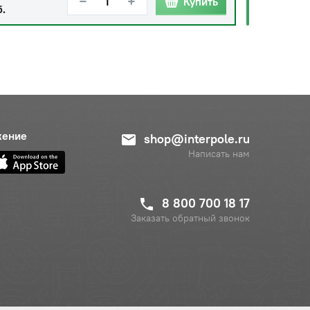
−
+
Купить
б.
жение
shop@interpole.ru
Написать нам
8 800 700 18 17
Заказать обратный звонок