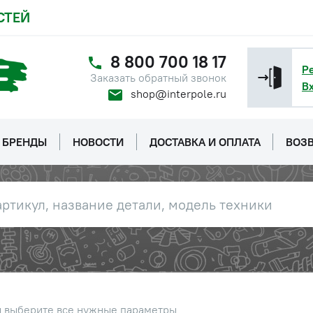
консультанту
СТЕЙ
Наличие
Обратитесь к
8 800 700 18 17
консультанту
Р
Заказать обратный звонок
В
shop@interpole.ru
Наличие
Обратитесь к
консультанту
БРЕНДЫ
НОВОСТИ
ДОСТАВКА И ОПЛАТА
ВОЗВ
Наличие
Обратитесь к
консультанту
Наличие
Обратитесь к
консультанту
Наличие
Обратитесь к
ы выберите все нужные параметры
консультанту