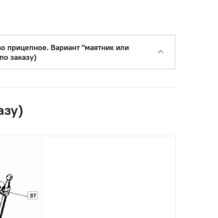
с НДС
−
+
Купить
уб.
во прицепное. Вариант "маятник или
по заказу)
азу)
37