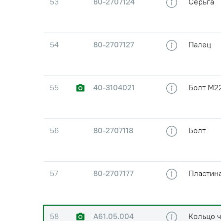
53
80-2707124
Серьга
54
80-2707127
Палец
55
40-3104021
Болт М22
56
80-2707118
Болт
57
80-2707177
Пластин
58
А61.05.004
Кольцо 