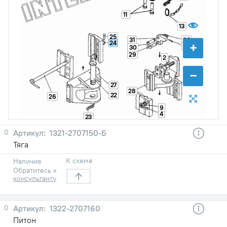
11
13
25
31
32
24
+
33
30
29
2
−
27
28
22
26
9
4
23
0
1321-2707150-Б
Тяга
К схеме
Наличие
Обратитесь к
консультанту
0
1322-2707160
Питон