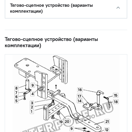
Тягово-сцепное устройство (варианты
комплектации)
Тягово-сцепное устройство (варианты
комплектации)
9
8
16
7
4
15
17
6
14
5
18
3
2
1
20
21
19
9
12