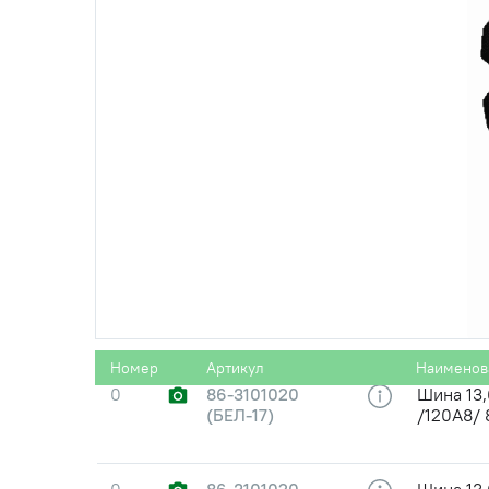
Номер
Артикул
Наименов
0
86-3101020
Шина 13,
(БЕЛ-17)
/120A8/ 