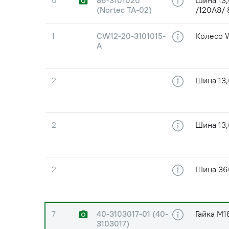
0
86-3101020
Шина 13,
(Nortec TA-02)
/120A8/
1
CW12-20-3101015-
Колесо 
A
2
Шина 13,
2
Шина 13,
2
Шина 36
7
40-3103017-01 (40-
Гайка М1
3103017)