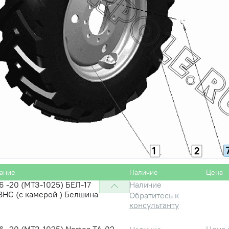
1
2
ание
Наличие
Цена
6 -20 (МТЗ-1025) БЕЛ-17
Наличие
8НС (с камерой ) Белшина
Обратитесь к
консультанту