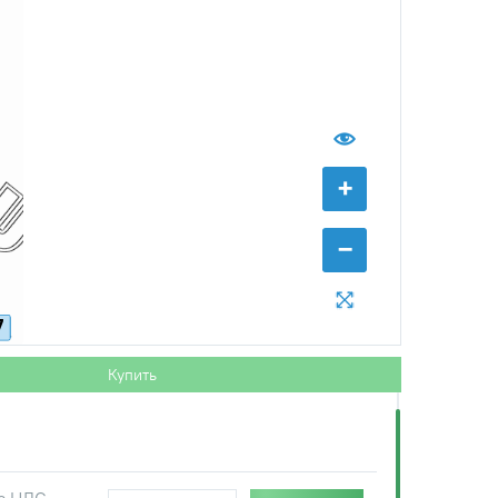
+
−
7
Купить